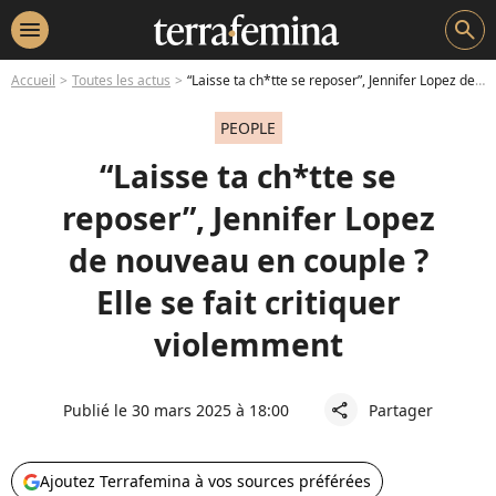
menu
search
Accueil
Toutes les actus
“Laisse ta ch*tte se reposer”, Jennifer Lopez de nouveau en couple ? Elle se fait critiquer violemment
PEOPLE
“Laisse ta ch*tte se
reposer”, Jennifer Lopez
de nouveau en couple ?
Elle se fait critiquer
violemment
Publié le 30 mars 2025 à 18:00
Partager
share
Ajoutez Terrafemina à vos sources préférées