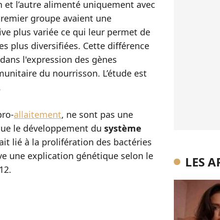
in et l’autre alimenté uniquement avec
 premier groupe avaient une
ive plus variée ce qui leur permet de
s plus diversifiées. Cette différence
dans l'expression des gènes
unitaire du nourrisson. L’étude est
.
pro-
allaitement
, ne sont pas une
é que le développement du
système
t lié à la prolifération des bactéries
uve une explication génétique selon le
LES A
12.