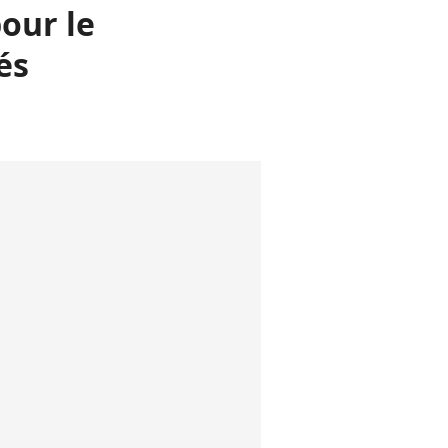
our le
és