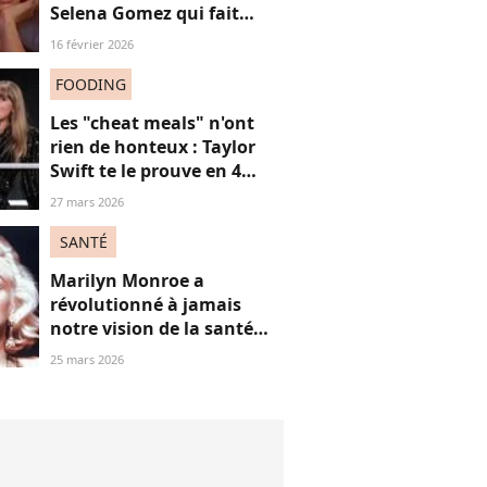
Selena Gomez qui fait
parler Internet ?
16 février 2026
FOODING
Les "cheat meals" n'ont
rien de honteux : Taylor
Swift te le prouve en 4
points, et tu ferais mieux
27 mars 2026
de l'écouter
SANTÉ
Marilyn Monroe a
révolutionné à jamais
notre vision de la santé
mentale (bien avant
25 mars 2026
Britney Spears), on te
raconte pourquoi