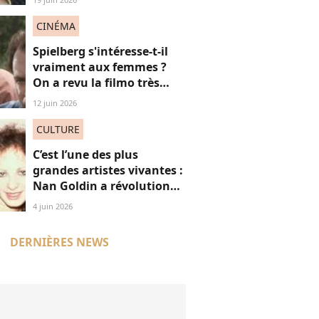
pourquoi
CINÉMA
Spielberg s'intéresse-t-il
vraiment aux femmes ?
On a revu la filmo très
masculine du maestro
12 juin 2026
CULTURE
C’est l’une des plus
grandes artistes vivantes :
Nan Goldin a révolutionné
mon regard, voici
4 juin 2026
pourquoi
DERNIÈRES NEWS