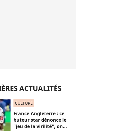
ÈRES ACTUALITÉS
CULTURE
France-Angleterre : ce
buteur star dénonce le
"jeu de la virilité", on