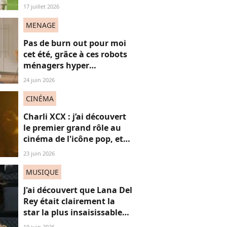
décrypte ses mots pas très
17 juillet 2026
"frères Gallagher"
MENAGE
Pas de burn out pour moi
cet été, grâce à ces robots
ménagers hyper
performants
24 juin 2026
CINÉMA
Charli XCX : j’ai découvert
le premier grand rôle au
cinéma de l'icône pop, et
c'est un vrai OVNI
23 juin 2026
MUSIQUE
J'ai découvert que Lana Del
Rey était clairement la
star la plus insaisissable
de la pop, et voici
19 juin 2026