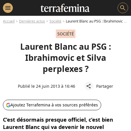
menu
search
Accueil
Dernières actus
Société
Laurent Blanc au PSG : Ibrahimovic et Silva perplexes ?
SOCIÉTÉ
Laurent Blanc au PSG :
Ibrahimovic et Silva
perplexes ?
Publié le 24 juin 2013 à 16:46
Partager
share
Ajoutez Terrafemina à vos sources préférées
C’est désormais presque officiel, c’est bien
Laurent Blanc qui va devenir le nouvel