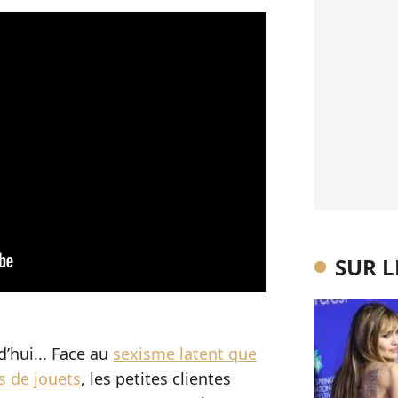
SUR 
d’hui... Face au
sexisme latent que
s de jouets
, les petites clientes