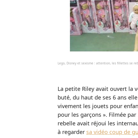
Lego, Disney et sexisme : attention, les fillettes se re
La petite Riley avait ouvert la 
buté, du haut de ses 6 ans elle 
vivement les jouets pour enfant
pour les garçons ». Filmée par s
rebelle avait réjoui les interna
à regarder
sa vidéo coup de g