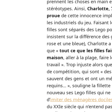
prennent les choses en main et
stéréotypes. Ainsi,
Charlotte, 
proue
de cette innocence impla
les industriels du jeu. Faisant
filles sont séparés des Lego p
insistent sur la différence des
rose et une bleue), Charlotte a
que «
tout ce que les filles fa
maison
, aller à la plage, fair
travail ». Trop injuste alors q
de compétition, qui sont « des 
sauvent des gens et ont un mét
requins… », souligne la fillett
nouveau ses Lego filles qui ne
d’
imiter des ménagères docile
du XXIe siècle qui n’entend pa