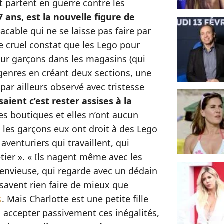
 partent en guerre contre les
7 ans, est la nouvelle figure de
cable qui ne se laisse pas faire par
 le cruel constat que les Lego pour
our garçons dans les magasins (qui
 genres en créant deux sections, une
 par ailleurs observé avec tristesse
isaient c’est rester assises à la
e les boutiques et elles n’ont aucun
ue les garçons eux ont droit à des Lego
aventuriers qui travaillent, qui
ier ». « Ils nagent même avec les
e envieuse, qui regarde avec un dédain
 savent rien faire de mieux que
s
. Mais Charlotte est une petite fille
s accepter passivement ces inégalités,