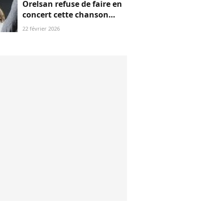
Orelsan refuse de faire en
concert cette chanson
très, très controversée
22 février 2026