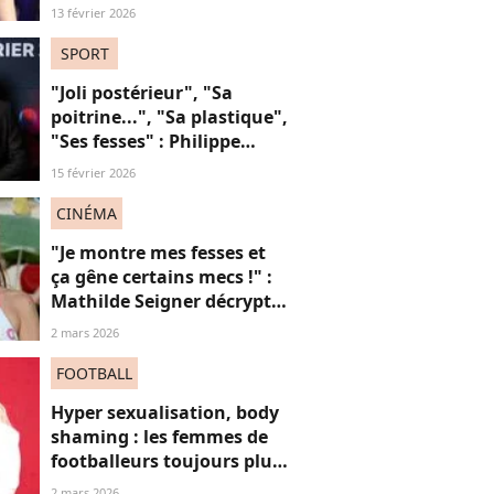
Louis Garrel, son
13 février 2026
compagnon de tapis
rouges, et ça dérange... les
SPORT
femmes plus jeunes
"Joli postérieur", "Sa
poitrine...", "Sa plastique",
"Ses fesses" : Philippe
Candeloro, victime de la
15 février 2026
"cancel culture" ? Plutôt
de son sexisme !
CINÉMA
"Je montre mes fesses et
ça gêne certains mecs !" :
Mathilde Seigner décrypte
ces images qui "font honte
2 mars 2026
à son fils" (et ça en dit
long sur le sexisme)
FOOTBALL
Hyper sexualisation, body
shaming : les femmes de
footballeurs toujours plus
victimes de sexisme ?
2 mars 2026