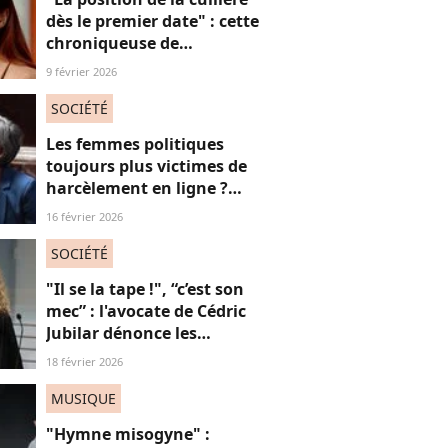
dès le premier date" : cette
chroniqueuse de
Quotidien s'amuse de
9 février 2026
l'injonction au sexe et c'est
absolument jubilatoire
SOCIÉTÉ
Les femmes politiques
toujours plus victimes de
harcèlement en ligne ?
Une étude interroge ce
16 février 2026
fléau alarmant
SOCIÉTÉ
"Il se la tape !", “c’est son
mec” : l'avocate de Cédric
Jubilar dénonce les
réflexions misogynes
18 février 2026
qu’elle subit, et que
subissent toutes ses
MUSIQUE
consœurs
"Hymne misogyne" :