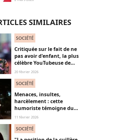
RTICLES SIMILAIRES
SOCIÉTÉ
Critiquée sur le fait de ne
pas avoir d'enfant, la plus
célèbre YouTubeuse de
France répond aux
20 février 2026
"mascus" à la "virilité
fragile"
SOCIÉTÉ
Menaces, insultes,
harcèlement : cette
humoriste témoigne du
sort des femmes sur les
11 février 2026
réseaux sociaux
SOCIÉTÉ
"La position de la cuillère