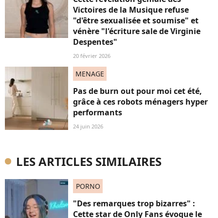
Victoires de la Musique refuse
"d'être sexualisée et soumise" et
vénère "l'écriture sale de Virginie
Despentes"
20 février 2026
MENAGE
Pas de burn out pour moi cet été,
grâce à ces robots ménagers hyper
performants
24 juin 2026
LES ARTICLES SIMILAIRES
PORNO
"Des remarques trop bizarres" :
Cette star de Only Fans évoque le