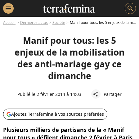
menu
search
Accueil
Dernières actus
Société
Manif pour tous: les 5 enjeux de la mobilisation des anti-mariage gay ce dimanche
Manif pour tous: les 5
enjeux de la mobilisation
des anti-mariage gay ce
dimanche
Publié le 2 février 2014 à 14:03
Partager
share
Ajoutez Terrafemina à vos sources préférées
Plusieurs milliers de partisans de la « Manif
pour tous » défilent dimanche 2 février à Paris