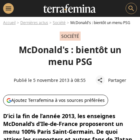
menu
search
Accueil
Dernières actus
Société
McDonald's : bientôt un menu PSG
SOCIÉTÉ
McDonald's : bientôt un
menu PSG
Publié le 5 novembre 2013 à 08:55
Partager
share
Ajoutez Terrafemina à vos sources préférées
D’ici la fin de l’année 2013, les enseignes
McDonald’s d’Ile-de-France proposeront un
menu 100% Paris Saint-Germain. De quoi
attirer les supporters et autres fans de Zlatan