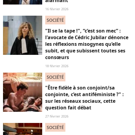
alarmant
16 février 2026
SOCIÉTÉ
"Il se la tape !", “c’est son mec” :
l'avocate de Cédric Jubilar dénonce
les réflexions misogynes qu’elle
subit, et que subissent toutes ses
consœurs
18 février 2026
SOCIÉTÉ
"Être fidèle à son conjoint/sa
conjointe, c’est antiféministe ?" :
sur les réseaux sociaux, cette
question fait débat
27 février 2026
SOCIÉTÉ