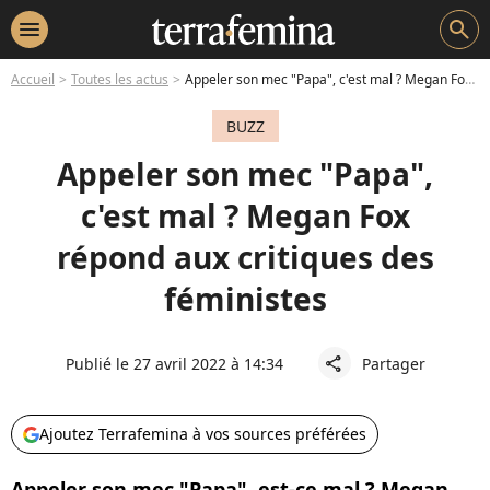
menu
search
Accueil
Toutes les actus
Appeler son mec "Papa", c'est mal ? Megan Fox répond aux critiques des féministes
BUZZ
Appeler son mec "Papa",
c'est mal ? Megan Fox
répond aux critiques des
féministes
Publié le 27 avril 2022 à 14:34
Partager
share
Ajoutez Terrafemina à vos sources préférées
Appeler son mec "Papa", est-ce mal ? Megan