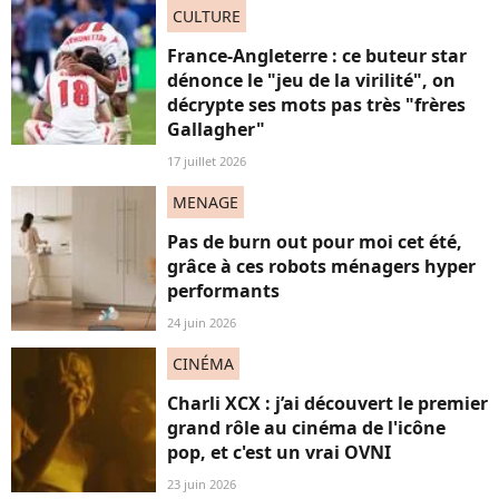
CULTURE
France-Angleterre : ce buteur star
dénonce le "jeu de la virilité", on
décrypte ses mots pas très "frères
Gallagher"
17 juillet 2026
MENAGE
Pas de burn out pour moi cet été,
grâce à ces robots ménagers hyper
performants
24 juin 2026
CINÉMA
Charli XCX : j’ai découvert le premier
grand rôle au cinéma de l'icône
pop, et c'est un vrai OVNI
23 juin 2026