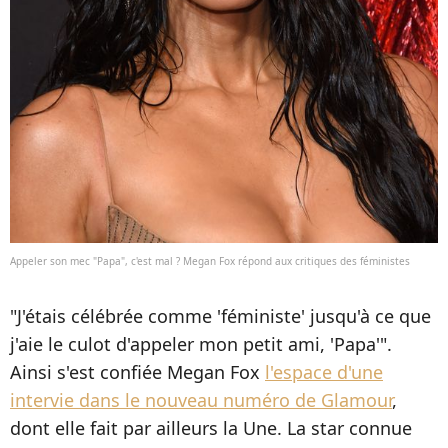
Appeler son mec "Papa", c'est mal ? Megan Fox répond aux critiques des féministes
"J'étais célébrée comme 'féministe' jusqu'à ce que
j'aie le culot d'appeler mon petit ami, 'Papa'".
Ainsi s'est confiée Megan Fox
l'espace d'une
intervie dans le nouveau numéro de Glamour
,
dont elle fait par ailleurs la Une. La star connue