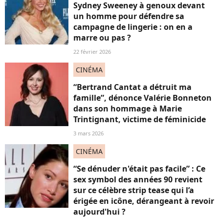
Sydney Sweeney à genoux devant
un homme pour défendre sa
campagne de lingerie : on en a
marre ou pas ?
22 février 2026
CINÉMA
“Bertrand Cantat a détruit ma
famille”, dénonce Valérie Bonneton
dans son hommage à Marie
Trintignant, victime de féminicide
3 mars 2026
CINÉMA
“Se dénuder n'était pas facile” : Ce
sex symbol des années 90 revient
sur ce célèbre strip tease qui l’a
érigée en icône, dérangeant à revoir
aujourd'hui ?