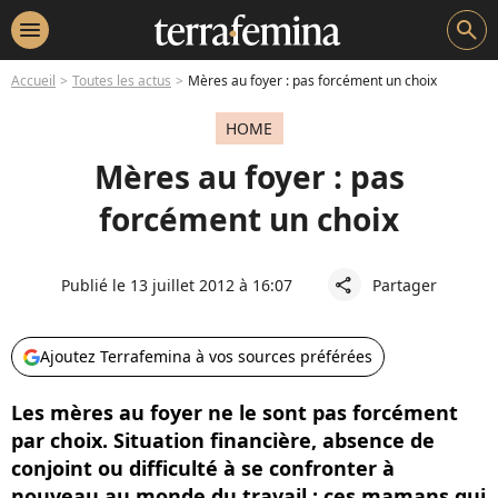
menu
search
Accueil
Toutes les actus
Mères au foyer : pas forcément un choix
HOME
Mères au foyer : pas
forcément un choix
Publié le 13 juillet 2012 à 16:07
Partager
share
Ajoutez Terrafemina à vos sources préférées
Les mères au foyer ne le sont pas forcément
par choix. Situation financière, absence de
conjoint ou difficulté à se confronter à
nouveau au monde du travail : ces mamans qui