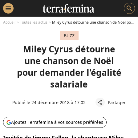
menu
search
Accueil
Toutes les actus
Miley Cyrus détourne une chanson de Noël pour demander l'égalité salariale
BUZZ
Miley Cyrus détourne
une chanson de Noël
pour demander l'égalité
salariale
Publié le 24 décembre 2018 à 17:02
Partager
share
Ajoutez Terrafemina à vos sources préférées
Invitée de Jimmy Fallon, la chanteuse Miley