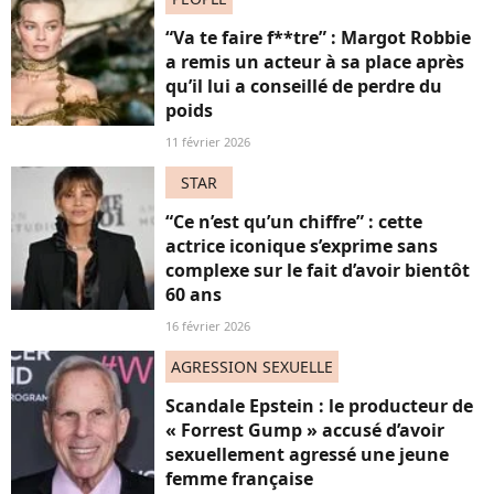
“Va te faire f**tre” : Margot Robbie
a remis un acteur à sa place après
qu’il lui a conseillé de perdre du
poids
11 février 2026
STAR
“Ce n’est qu’un chiffre” : cette
actrice iconique s’exprime sans
complexe sur le fait d’avoir bientôt
60 ans
16 février 2026
AGRESSION SEXUELLE
Scandale Epstein : le producteur de
« Forrest Gump » accusé d’avoir
sexuellement agressé une jeune
femme française