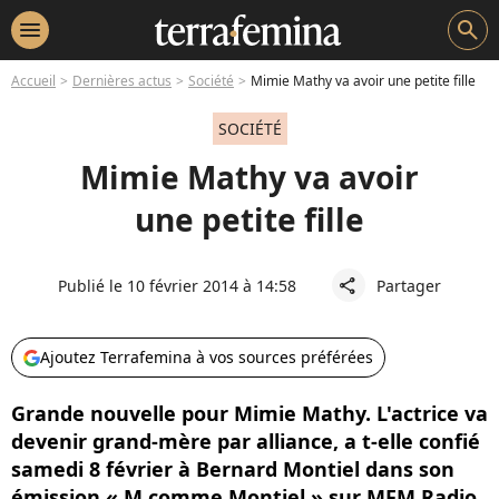
menu
search
Accueil
Dernières actus
Société
Mimie Mathy va avoir une petite fille
SOCIÉTÉ
Mimie Mathy va avoir
une petite fille
Publié le 10 février 2014 à 14:58
Partager
share
Ajoutez Terrafemina à vos sources préférées
Grande nouvelle pour Mimie Mathy. L'actrice va
devenir grand-mère par alliance, a t-elle confié
samedi 8 février à Bernard Montiel dans son
émission « M comme Montiel » sur MFM Radio.