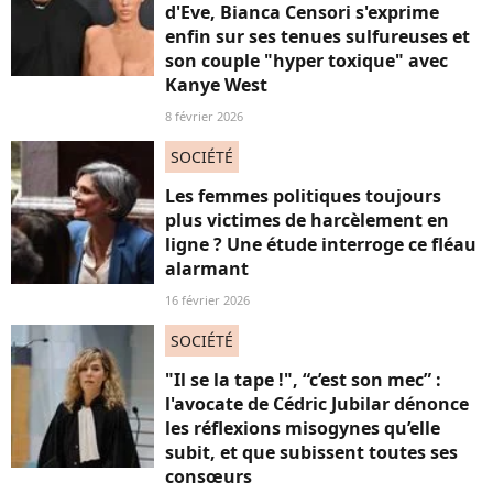
d'Eve, Bianca Censori s'exprime
enfin sur ses tenues sulfureuses et
son couple "hyper toxique" avec
Kanye West
8 février 2026
SOCIÉTÉ
Les femmes politiques toujours
plus victimes de harcèlement en
ligne ? Une étude interroge ce fléau
alarmant
16 février 2026
SOCIÉTÉ
"Il se la tape !", “c’est son mec” :
l'avocate de Cédric Jubilar dénonce
les réflexions misogynes qu’elle
subit, et que subissent toutes ses
consœurs