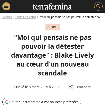
menu
search
Accueil
Toutes les actus
"Moi qui pensais ne pas pouvoir la détester davantage" : Blake Lively au cœur d'un nouveau scandale
PEOPLE
"Moi qui pensais ne pas
pouvoir la détester
davantage" : Blake Lively
au cœur d'un nouveau
scandale
Publié le 8 mars 2025 à 20:00
Partager
share
Ajoutez Terrafemina à vos sources préférées