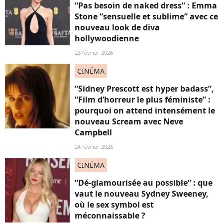
“Pas besoin de naked dress” : Emma
Stone “sensuelle et sublime” avec ce
nouveau look de diva
hollywoodienne
23 février 2026
CINÉMA
“Sidney Prescott est hyper badass”,
“Film d’horreur le plus féministe” :
pourquoi on attend intensément le
nouveau Scream avec Neve
Campbell
24 février 2026
CINÉMA
“Dé-glamourisée au possible” : que
vaut le nouveau Sydney Sweeney,
où le sex symbol est
méconnaissable ?