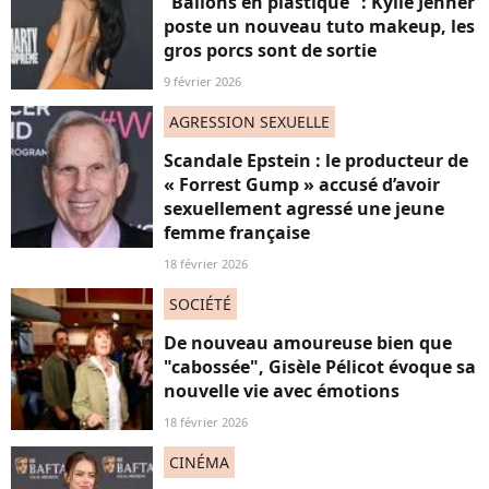
“Ballons en plastique” : Kylie Jenner
poste un nouveau tuto makeup, les
gros porcs sont de sortie
9 février 2026
AGRESSION SEXUELLE
Scandale Epstein : le producteur de
« Forrest Gump » accusé d’avoir
sexuellement agressé une jeune
femme française
18 février 2026
SOCIÉTÉ
De nouveau amoureuse bien que
"cabossée", Gisèle Pélicot évoque sa
nouvelle vie avec émotions
18 février 2026
CINÉMA