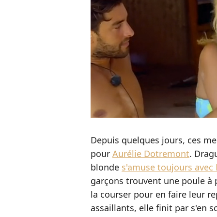
Depuis quelques jours, ces me
pour
Aurélie Dotremont
. Dragu
blonde
s'amuse toujours avec
garçons trouvent une poule à p
la courser pour en faire leur r
assaillants, elle finit par s'en