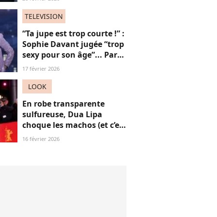
compagnon Vincent Cassel
de 30 ans son aîné
TELEVISION
“Ta jupe est trop courte !” :
Sophie Davant jugée “trop
sexy pour son âge”... Par
des femmes (adieu la
17 février 2026
sororité ?)
LOOK
En robe transparente
sulfureuse, Dua Lipa
choque les machos (et c’est
une réussite)
16 février 2026