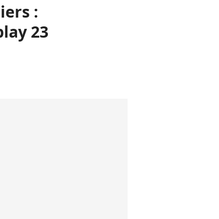
ers :
play 23