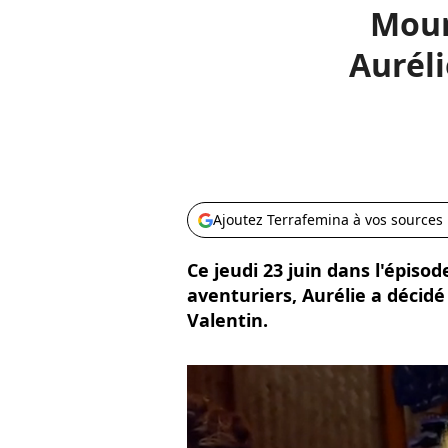
Moun
Auréli
Ajoutez Terrafemina à vos sources
Ce jeudi 23 juin dans l'épiso
aventuriers, Aurélie a décidé
Valentin.