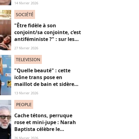
refont surface et choquent
14 février 2026
les internautes
SOCIÉTÉ
"Être fidèle à son
conjoint/sa conjointe, c’est
antiféministe ?" : sur les
réseaux sociaux, cette
27 février 2026
question fait débat
TELEVISION
"Quelle beauté" : cette
icône trans pose en
maillot de bain et sidère
ses fans, une ode intime
13 février 2026
aux "vies trans"
PEOPLE
Cache tétons, perruque
rose et mini-jupe : Narah
Baptista célèbre le
carnaval de Rio avec son
26 février 2026