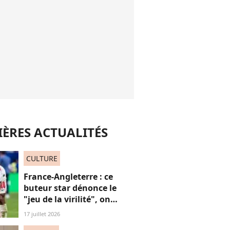
ÈRES ACTUALITÉS
CULTURE
France-Angleterre : ce
buteur star dénonce le
"jeu de la virilité", on
décrypte ses mots pas très
17 juillet 2026
"frères Gallagher"