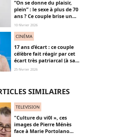
“On se donne du plaisir,
plein” : le sexe à plus de 70
ans ? Ce couple brise un
non-dit sur ces images
10 février 2026
“jubilatoires”
CINÉMA
17 ans d’écart : ce couple
célèbre fait réagir par cet
écart très patriarcal (à sa
tête, une grande actrice
25 février 2026
Oscarisée)
RTICLES SIMILAIRES
TELEVISION
"Culture du vi0l », ces
images de Pierre Ménès
face à Marie Portolano