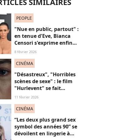
RTICLES SIMILAIRES
PEOPLE
"Nue en public, partout" :
en tenue d'Eve, Bianca
Censori s'exprime enfin
sur ses tenues sulfureuses
8 février 2026
et son couple "hyper
toxique" avec Kanye West
CINÉMA
"Désastreux", "Horribles
scènes de sexe" : le film
"Hurlevent" se fait
détruire par la presse, et si
11 février 2026
ces critiques étaient
sexistes ?
CINÉMA
“Les deux plus grand sex
symbol des années 90” se
dévoilent en lingerie à