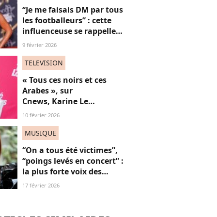
“Je me faisais DM par tous
les footballeurs” : cette
influenceuse se rappelle
l’hypersexualisation
9 février 2026
qu’elle a subi à seulement
14 ans
TELEVISION
« Tous ces noirs et ces
Arabes », sur
Cnews, Karine Le
Marchand livre une
10 février 2026
"anecdote" raciste (et on
souffle fort)
MUSIQUE
“On a tous été victimes”,
“poings levés en concert” :
la plus forte voix des
Victoires de la Musique
17 février 2026
défend l’utilité de sa
chanson “Je t’accuse”