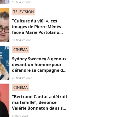
plus de 50 ans, face au
19 février 2026
fléau du slut shaming
TELEVISION
"Culture du vi0l », ces
images de Pierre Ménès
face à Marie Portolano
refont surface et choquent
14 février 2026
les internautes
CINÉMA
Sydney Sweeney à genoux
devant un homme pour
défendre sa campagne de
lingerie : on en a marre ou
22 février 2026
pas ?
CINÉMA
“Bertrand Cantat a détruit
ma famille”, dénonce
Valérie Bonneton dans son
hommage à Marie
3 mars 2026