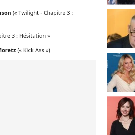
nson
(« Twilight - Chapitre 3 :
itre 3 : Hésitation »
Moretz
(« Kick Ass »)