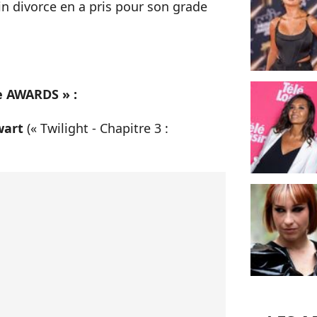
in divorce en a pris pour son grade
e AWARDS » :
wart
(« Twilight - Chapitre 3 :