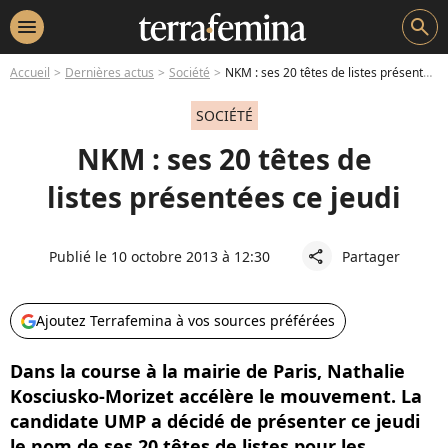
menu
search
Accueil
Dernières actus
Société
NKM : ses 20 têtes de listes présentées ce jeudi
SOCIÉTÉ
NKM : ses 20 têtes de
listes présentées ce jeudi
Publié le 10 octobre 2013 à 12:30
Partager
share
Ajoutez Terrafemina à vos sources préférées
Dans la course à la mairie de Paris, Nathalie
Kosciusko-Morizet accélère le mouvement. La
candidate UMP a décidé de présenter ce jeudi
le nom de ses 20 têtes de listes pour les