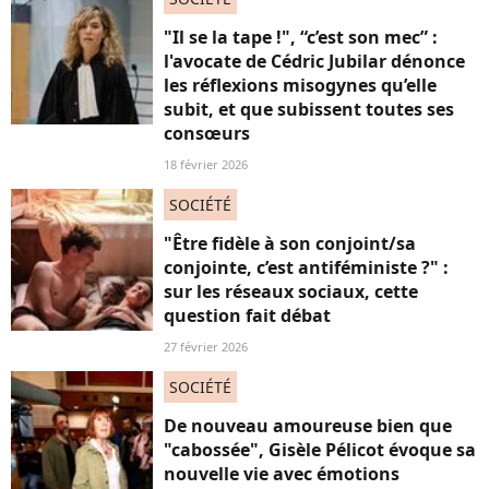
"Il se la tape !", “c’est son mec” :
l'avocate de Cédric Jubilar dénonce
les réflexions misogynes qu’elle
subit, et que subissent toutes ses
consœurs
18 février 2026
SOCIÉTÉ
"Être fidèle à son conjoint/sa
conjointe, c’est antiféministe ?" :
sur les réseaux sociaux, cette
question fait débat
27 février 2026
SOCIÉTÉ
De nouveau amoureuse bien que
"cabossée", Gisèle Pélicot évoque sa
nouvelle vie avec émotions