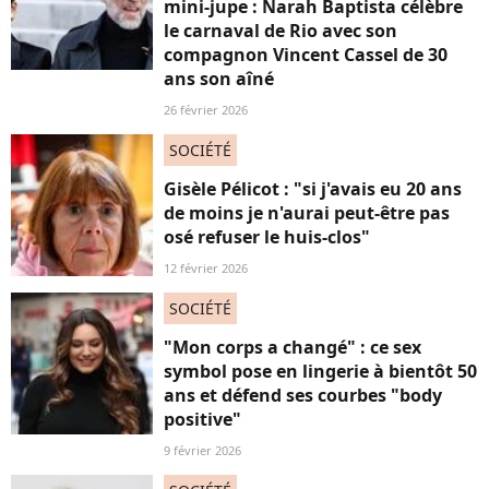
mini-jupe : Narah Baptista célèbre
le carnaval de Rio avec son
compagnon Vincent Cassel de 30
ans son aîné
26 février 2026
SOCIÉTÉ
Gisèle Pélicot : "si j'avais eu 20 ans
de moins je n'aurai peut-être pas
osé refuser le huis-clos"
12 février 2026
SOCIÉTÉ
"Mon corps a changé" : ce sex
symbol pose en lingerie à bientôt 50
ans et défend ses courbes "body
positive"
9 février 2026