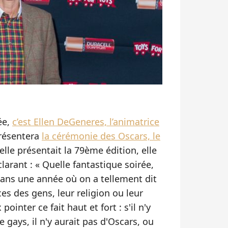
ée,
c’est Ellen DeGeneres, l’animatrice
résentera
la cérémonie des Oscars, le
’elle présentait la 79ème édition, elle
larant : « Quelle fantastique soirée,
 dans une année où on a tellement dit
es des gens, leur religion ou leur
pointer ce fait haut et fort : s'il n'y
de gays, il n'y aurait pas d'Oscars, ou