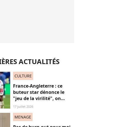
ÈRES ACTUALITÉS
CULTURE
France-Angleterre : ce
buteur star dénonce le
"jeu de la virilité", on
décrypte ses mots pas très
17 juillet 2026
"frères Gallagher"
MENAGE