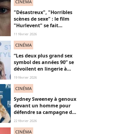
toxique" avec Kanye West
CINÉMA
"Désastreux", "Horribles
scènes de sexe" : le film
"Hurlevent" se fait
détruire par la presse, et si
11 février 2026
ces critiques étaient
sexistes ?
CINÉMA
“Les deux plus grand sex
symbol des années 90” se
dévoilent en lingerie à
plus de 50 ans, face au
19 février 2026
fléau du slut shaming
CINÉMA
Sydney Sweeney à genoux
devant un homme pour
défendre sa campagne de
lingerie : on en a marre ou
22 février 2026
pas ?
CINÉMA