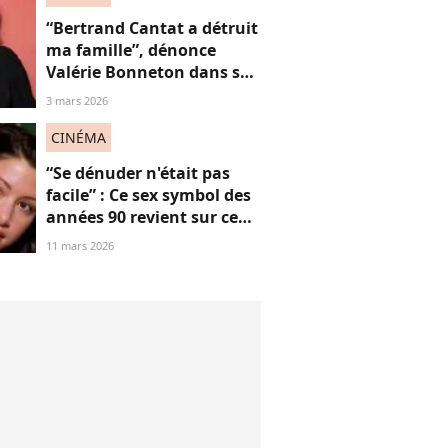
“Bertrand Cantat a détruit
ma famille”, dénonce
Valérie Bonneton dans son
hommage à Marie
3 mars 2026
Trintignant, victime de
féminicide
CINÉMA
“Se dénuder n'était pas
facile” : Ce sex symbol des
années 90 revient sur ce
célèbre strip tease qui l’a
11 mars 2026
érigée en icône,
dérangeant à revoir
aujourd'hui ?