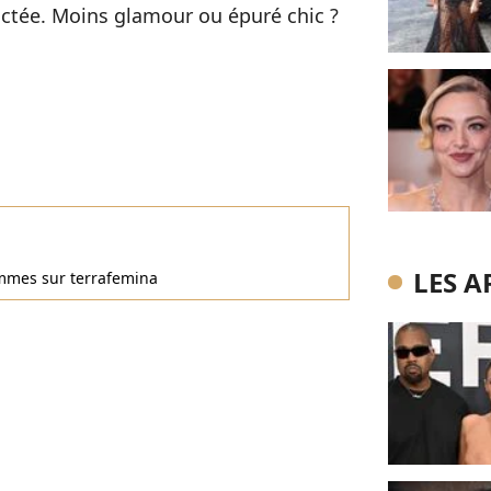
ractée. Moins glamour ou épuré chic ?
LES A
femmes sur terrafemina