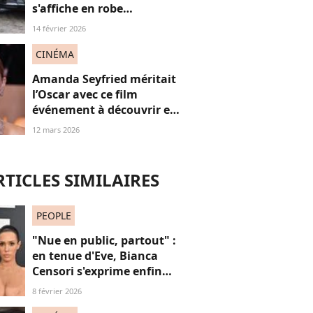
s'affiche en robe
transparente et subit les
14 février 2026
critiques des internautes
CINÉMA
Amanda Seyfried méritait
l’Oscar avec ce film
événement à découvrir en
salles : on a vécu
12 mars 2026
l'expérience pour vous
RTICLES SIMILAIRES
PEOPLE
"Nue en public, partout" :
en tenue d'Eve, Bianca
Censori s'exprime enfin
sur ses tenues sulfureuses
8 février 2026
et son couple "hyper