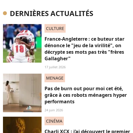
DERNIÈRES ACTUALITÉS
CULTURE
France-Angleterre : ce buteur star
dénonce le "jeu de la virilité", on
décrypte ses mots pas très "frères
Gallagher"
17 juillet 2026
MENAGE
Pas de burn out pour moi cet été,
grâce à ces robots ménagers hyper
performants
24 juin 2026
CINÉMA
Charli XCX : j’ai découvert le premier