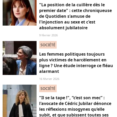
"La position de la cuillère dès le
premier date" : cette chroniqueuse
de Quotidien s'amuse de
l'injonction au sexe et c'est
absolument jubilatoire
9 février 2026
SOCIÉTÉ
Les femmes politiques toujours
plus victimes de harcèlement en
ligne ? Une étude interroge ce fléau
alarmant
16 février 2026
SOCIÉTÉ
"Il se la tape !", “c’est son mec” :
l'avocate de Cédric Jubilar dénonce
les réflexions misogynes qu’elle
subit, et que subissent toutes ses