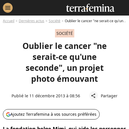
menu
Accueil
Dernières actus
Société
Oublier le cancer "ne serait-ce qu'une seconde", un projet photo émouvant
SOCIÉTÉ
Oublier le cancer "ne
serait-ce qu'une
seconde", un projet
photo émouvant
Publié le 11 décembre 2013 à 08:56
Partager
share
Ajoutez Terrafemina à vos sources préférées
La fondation belge Mimi, qui aide les personnes