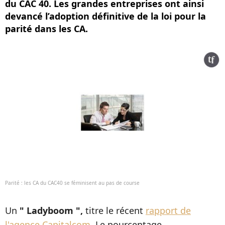
du CAC 40. Les grandes entreprises ont ainsi
devancé l’adoption définitive de la loi pour la
parité dans les CA.
Parité : les CA du CAC40 se féminisent au pas de course
Un
" Ladyboom ",
titre le récent
rapport de
l'agence Capitalcom
. Le pourcentage