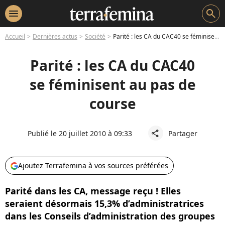
menu
search
Accueil
Dernières actus
Société
Parité : les CA du CAC40 se féminisent au pas de course
Parité : les CA du CAC40
se féminisent au pas de
course
Publié le 20 juillet 2010 à 09:33
Partager
share
Ajoutez Terrafemina à vos sources préférées
Parité dans les CA, message reçu ! Elles
seraient désormais 15,3% d’administratrices
dans les Conseils d’administration des groupes