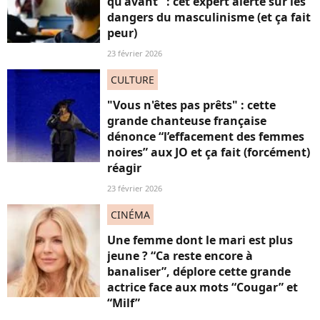
qu'avant" : cet expert alerte sur les
dangers du masculinisme (et ça fait
peur)
23 février 2026
CULTURE
"Vous n'êtes pas prêts" : cette
grande chanteuse française
dénonce “l’effacement des femmes
noires” aux JO et ça fait (forcément)
réagir
23 février 2026
CINÉMA
Une femme dont le mari est plus
jeune ? “Ca reste encore à
banaliser”, déplore cette grande
actrice face aux mots “Cougar” et
“Milf”