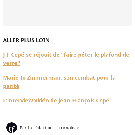
ALLER PLUS LOIN :
J-F Copé se réjouit de "faire péter le plafond de
verre"
Marie-Jo Zimmerman, son combat pour la
parité
L'interview vidéo de jean-François Copé
Par
La rédaction
|
Journaliste