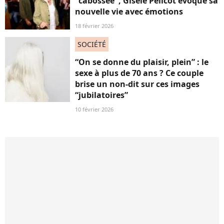
"cabossée", Gisèle Pélicot évoque sa
nouvelle vie avec émotions
18 février 2026
SOCIÉTÉ
“On se donne du plaisir, plein” : le
sexe à plus de 70 ans ? Ce couple
brise un non-dit sur ces images
“jubilatoires”
10 février 2026