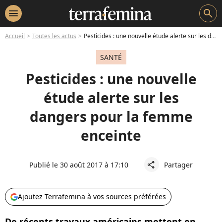
menu
search
Accueil
Toutes les actus
Pesticides : une nouvelle étude alerte sur les dangers pour la femme enceinte
SANTÉ
Pesticides : une nouvelle
étude alerte sur les
dangers pour la femme
enceinte
Publié le 30 août 2017 à 17:10
Partager
share
Ajoutez Terrafemina à vos sources préférées
De récents travaux américains mettent en