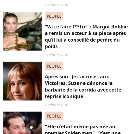
26 février 2026
PEOPLE
“Va te faire f**tre” : Margot Robbie
a remis un acteur à sa place après
qu’il lui a conseillé de perdre du
poids
11 février 2026
PEOPLE
Après son "Je t'accuse" aux
Victoires, Suzane dénonce la
barbarie de la corrida avec cette
reprise iconique
20 février 2026
PEOPLE
"Elle n'était même pas née au
premier Spider-man", "c'est une