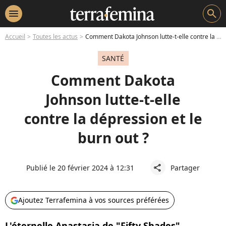
menu
search
Accueil
Toutes les actus
Comment Dakota Johnson lutte-t-elle contre la dépression et le burn out ?
SANTÉ
Comment Dakota
Johnson lutte-t-elle
contre la dépression et le
burn out ?
Publié le 20 février 2024 à 12:31
Partager
share
Ajoutez Terrafemina à vos sources préférées
L'éternelle Anastasia de "Fifty Shades",