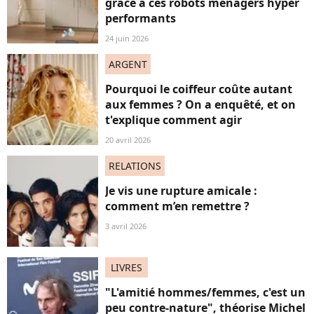
grâce à ces robots ménagers hyper
performants
24 juin 2026
ARGENT
Pourquoi le coiffeur coûte autant
aux femmes ? On a enquêté, et on
t'explique comment agir
20 avril 2026
RELATIONS
Je vis une rupture amicale :
comment m’en remettre ?
3 avril 2026
LIVRES
"L'amitié hommes/femmes, c'est un
peu contre-nature", théorise Michel