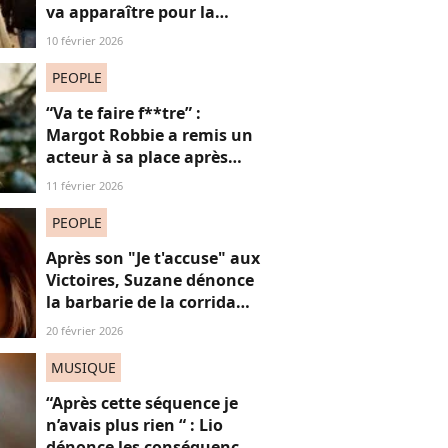
va apparaître pour la
première fois à la
10 février 2026
télévision
PEOPLE
“Va te faire f**tre” :
Margot Robbie a remis un
acteur à sa place après
qu’il lui a conseillé de
11 février 2026
perdre du poids
PEOPLE
Après son "Je t'accuse" aux
Victoires, Suzane dénonce
la barbarie de la corrida
avec cette reprise iconique
20 février 2026
MUSIQUE
“Après cette séquence je
n’avais plus rien “ : Lio
dénonce les conséquences