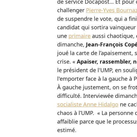
de service Docapost… Et pour 
challenger
Pierre-Yves Bournaz
de suspendre le vote, qui a fin
candidat qui sortira vainqueur de
une
primaire
aussi chaotique, d
dimanche,
Jean-François Cop
joué la carte de l’apaisement, 
crise. «
Apaiser, rassembler,
le président de l'UMP, en soulig
l'emporter face à la gauche à P
À gauche justement, on se frott
difficulté. Interviewée dimanch
socialiste Anne Hidalgo
ne cach
chaos à l’UMP. « La personne qu
affaiblie parce que le processus
estimé.