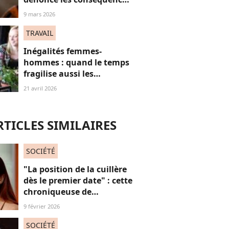
de son passage chez
9 mars 2026
Thierry Ardisson
TRAVAIL
Inégalités femmes-
hommes : quand le temps
fragilise aussi les
trajectoires financières
21 avril 2026
RTICLES SIMILAIRES
SOCIÉTÉ
"La position de la cuillère
dès le premier date" : cette
chroniqueuse de
Quotidien s'amuse de
9 février 2026
l'injonction au sexe et c'est
absolument jubilatoire
SOCIÉTÉ