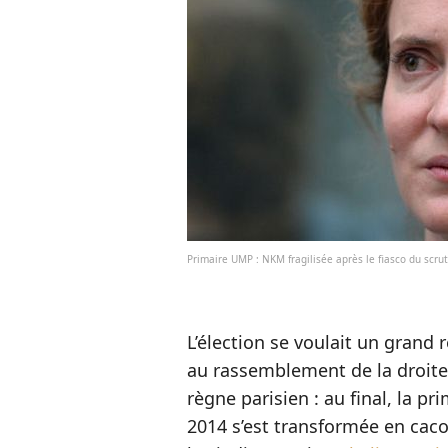
Primaire UMP : NKM fragilisée après le fiasco du scrut
L’élection se voulait un grand
au rassemblement de la droite 
règne parisien : au final, la p
2014 s’est transformée en cac