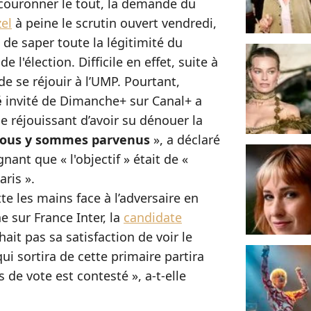
couronner le tout, la demande du
el
à peine le scrutin ouvert vendredi,
i de saper toute la légitimité du
 l'élection. Difficile en effet, suite à
e se réjouir à l’UMP. Pourtant,
é
invité de Dimanche+ sur Canal+ a
se réjouissant d’avoir su dénouer la
 nous y sommes parvenus
», a déclaré
nant que « l'objectif » était de «
aris ».
e les mains face à l’adversaire en
e sur France Inter, la
candidate
ait pas sa satisfaction de voir le
i sortira de cette primaire partira
 de vote est contesté », a-t-elle