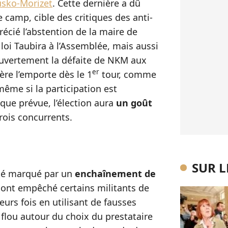
usko-Morizet
. Cette dernière a dû
 camp, cible des critiques des anti-
récié l’abstention de la maire de
loi Taubira à l’Assemblée, mais aussi
 ouvertement la défaite de NKM aux
er
ère l’emporte dès le 1
tour, comme
même si la participation est
que prévue, l’élection aura
un goût
rois concurrents.
SUR 
été marqué par un
enchaînement de
 ont empêché certains militants de
ieurs fois en utilisant de fausses
 flou autour du choix du prestataire