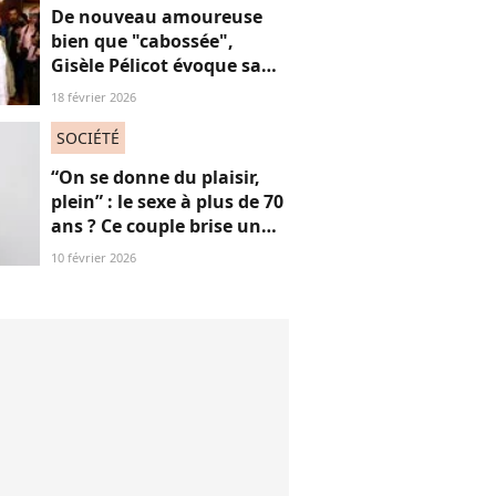
De nouveau amoureuse
bien que "cabossée",
Gisèle Pélicot évoque sa
nouvelle vie avec
18 février 2026
émotions
SOCIÉTÉ
“On se donne du plaisir,
plein” : le sexe à plus de 70
ans ? Ce couple brise un
non-dit sur ces images
10 février 2026
“jubilatoires”