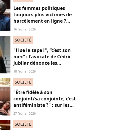
Les femmes politiques
toujours plus victimes de
harcèlement en ligne ?
Une étude interroge ce
16 février 2026
fléau alarmant
SOCIÉTÉ
"Il se la tape !", “c’est son
mec” : l'avocate de Cédric
Jubilar dénonce les
réflexions misogynes
18 février 2026
qu’elle subit, et que
subissent toutes ses
SOCIÉTÉ
consœurs
"Être fidèle à son
conjoint/sa conjointe, c’est
antiféministe ?" : sur les
réseaux sociaux, cette
27 février 2026
question fait débat
SOCIÉTÉ