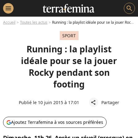
menu
search
Accueil
Toutes les actus
Running : la playlist idéale pour se la jouer Rocky pendant son footing
SPORT
Running : la playlist
idéale pour se la jouer
Rocky pendant son
footing
Publié le 10 juin 2015 à 17:01
Partager
share
Ajoutez Terrafemina à vos sources préférées
Dimanche, 11h 26. Après un réveil (presque) en