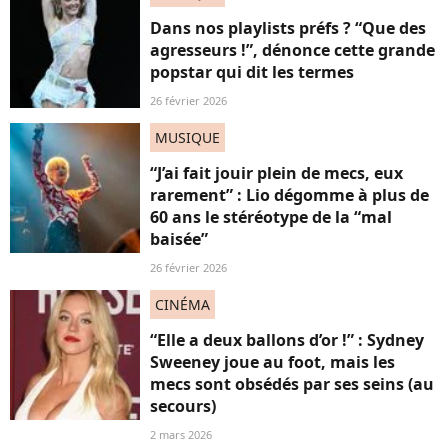
Dans nos playlists préfs ? “Que des
agresseurs !”, dénonce cette grande
popstar qui dit les termes
26 février 2026
MUSIQUE
“J’ai fait jouir plein de mecs, eux
rarement” : Lio dégomme à plus de
60 ans le stéréotype de la “mal
baisée”
26 février 2026
CINÉMA
“Elle a deux ballons d’or !” : Sydney
Sweeney joue au foot, mais les
mecs sont obsédés par ses seins (au
secours)
2 mars 2026