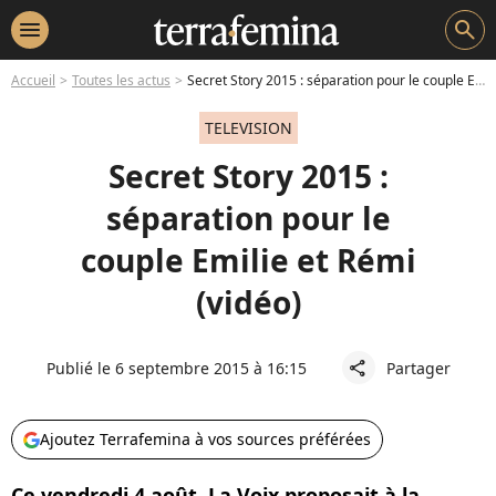
menu
search
Accueil
Toutes les actus
Secret Story 2015 : séparation pour le couple Emilie et Rémi (vidéo)
TELEVISION
Secret Story 2015 :
séparation pour le
couple Emilie et Rémi
(vidéo)
Publié le 6 septembre 2015 à 16:15
Partager
share
Ajoutez Terrafemina à vos sources préférées
Ce vendredi 4 août, La Voix proposait à la