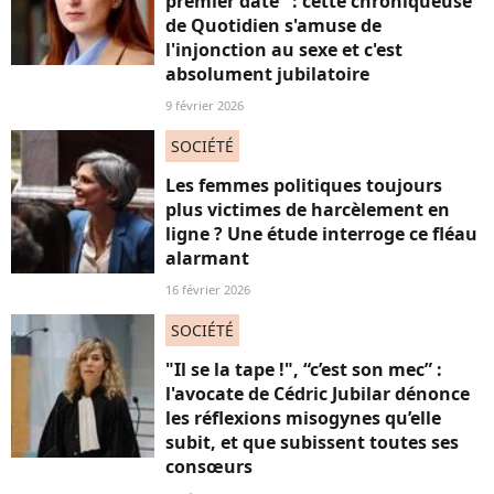
premier date" : cette chroniqueuse
de Quotidien s'amuse de
l'injonction au sexe et c'est
absolument jubilatoire
9 février 2026
SOCIÉTÉ
Les femmes politiques toujours
plus victimes de harcèlement en
ligne ? Une étude interroge ce fléau
alarmant
16 février 2026
SOCIÉTÉ
"Il se la tape !", “c’est son mec” :
l'avocate de Cédric Jubilar dénonce
les réflexions misogynes qu’elle
subit, et que subissent toutes ses
consœurs