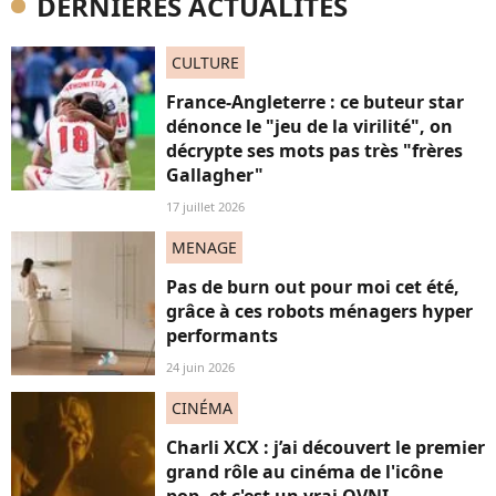
DERNIÈRES ACTUALITÉS
CULTURE
France-Angleterre : ce buteur star
dénonce le "jeu de la virilité", on
décrypte ses mots pas très "frères
Gallagher"
17 juillet 2026
MENAGE
Pas de burn out pour moi cet été,
grâce à ces robots ménagers hyper
performants
24 juin 2026
CINÉMA
Charli XCX : j’ai découvert le premier
grand rôle au cinéma de l'icône