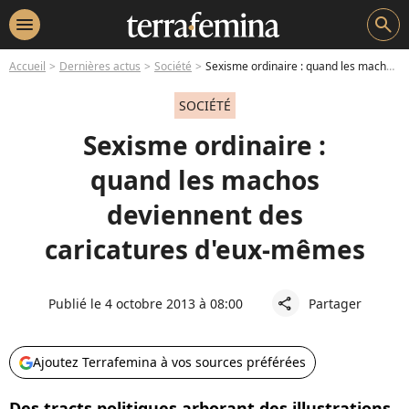
menu
search
Accueil
Dernières actus
Société
Sexisme ordinaire : quand les machos deviennent des caricatures d'eux-mêmes
SOCIÉTÉ
Sexisme ordinaire :
quand les machos
deviennent des
caricatures d'eux-mêmes
Publié le 4 octobre 2013 à 08:00
Partager
share
Ajoutez Terrafemina à vos sources préférées
Des tracts politiques arborant des illustrations