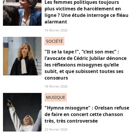
Les femmes politiques toujours
plus victimes de harcèlement en
ligne ? Une étude interroge ce fléau
alarmant
16 février 2026
SOCIÉTÉ
"Il se la tape !", “c’est son mec” :
l'avocate de Cédric Jubilar dénonce
les réflexions misogynes qu’elle
subit, et que subissent toutes ses
consœurs
18 février 2026
MUSIQUE
"Hymne misogyne" : Orelsan refuse
de faire en concert cette chanson
très, très controversée
22 février 2026