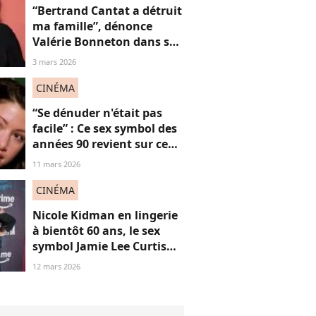
“Bertrand Cantat a détruit
ma famille”, dénonce
Valérie Bonneton dans son
hommage à Marie
3 mars 2026
Trintignant, victime de
féminicide
CINÉMA
“Se dénuder n'était pas
facile” : Ce sex symbol des
années 90 revient sur ce
célèbre strip tease qui l’a
11 mars 2026
érigée en icône,
dérangeant à revoir
CINÉMA
aujourd'hui ?
Nicole Kidman en lingerie
à bientôt 60 ans, le sex
symbol Jamie Lee Curtis
applaudit “son audace”
12 mars 2026