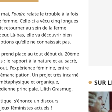
2 mai,
Foudre
relate le trouble à la fois
ne femme. Celle-ci a vécu cinq longues
t retourner au sein de la ferme
oeur. Là-bas, elle va découvrir bien
otions qu'elle ne connaissait pas.
qui prend place au tout début du 20ème
 : le rapport à la nature et au sacré,
out, l'expérience féminine, entre
d'émancipation. Un projet très incarné
SUR 
r métaphysique et organique,
dienne principale, Lilith Grasmug.
notique, s'énonce un discours
jeux féministes actuels !