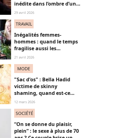
inédite dans l’ombre d’un
génie absolu de la
29 avril 2026
musique
TRAVAIL
Inégalités femmes-
hommes : quand le temps
fragilise aussi les
trajectoires financières
21 avril 2026
MODE
"Sac d'os" : Bella Hadid
victime de skinny
shaming, quand est-ce
qu’on arrête de trouver les
12 mars 2026
femmes “trop maigres” ?
SOCIÉTÉ
“On se donne du plaisir,
plein” : le sexe à plus de 70
ans ? Ce couple brise un