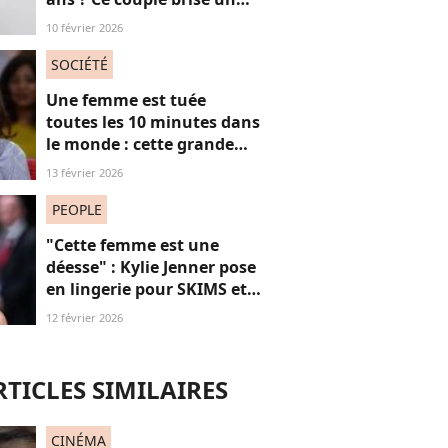
non-dit sur ces images
10 février 2026
“jubilatoires”
SOCIÉTÉ
Une femme est tuée
toutes les 10 minutes dans
le monde : cette grande
actrice et amie de Marie
13 février 2026
Trintignant dénonce le
fléau des féminicides
PEOPLE
"Cette femme est une
déesse" : Kylie Jenner pose
en lingerie pour SKIMS et
subjugue les internautes
12 février 2026
RTICLES SIMILAIRES
CINÉMA