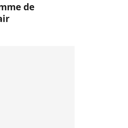
femme de
air