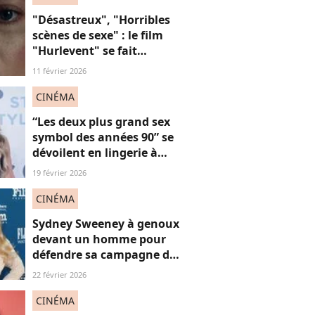
"Désastreux", "Horribles
scènes de sexe" : le film
"Hurlevent" se fait
détruire par la presse, et si
11 février 2026
ces critiques étaient
sexistes ?
CINÉMA
“Les deux plus grand sex
symbol des années 90” se
dévoilent en lingerie à
plus de 50 ans, face au
19 février 2026
fléau du slut shaming
CINÉMA
Sydney Sweeney à genoux
devant un homme pour
défendre sa campagne de
lingerie : on en a marre ou
22 février 2026
pas ?
CINÉMA