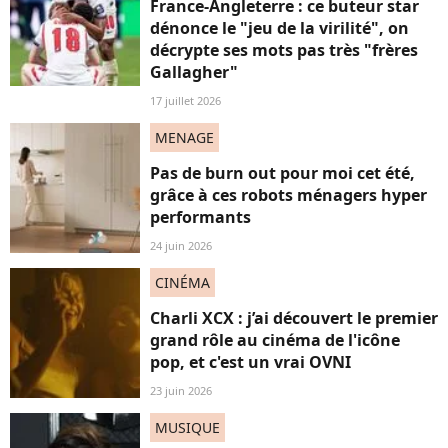
France-Angleterre : ce buteur star
dénonce le "jeu de la virilité", on
décrypte ses mots pas très "frères
Gallagher"
17 juillet 2026
MENAGE
Pas de burn out pour moi cet été,
grâce à ces robots ménagers hyper
performants
24 juin 2026
CINÉMA
Charli XCX : j’ai découvert le premier
grand rôle au cinéma de l'icône
pop, et c'est un vrai OVNI
23 juin 2026
MUSIQUE