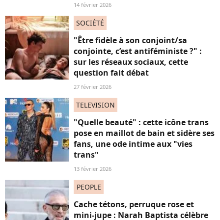
14 février 2026
SOCIÉTÉ
"Être fidèle à son conjoint/sa
conjointe, c’est antiféministe ?" :
sur les réseaux sociaux, cette
question fait débat
27 février 2026
TELEVISION
"Quelle beauté" : cette icône trans
pose en maillot de bain et sidère ses
fans, une ode intime aux "vies
trans"
13 février 2026
PEOPLE
Cache tétons, perruque rose et
mini-jupe : Narah Baptista célèbre