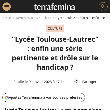
menu
search
Accueil
Dernières actus
Culture
"Lycée Toulouse-Lautrec" : enfin une série pertinente et drôle sur le handicap ?
CULTURE
"Lycée Toulouse-Lautrec"
: enfin une série
pertinente et drôle sur le
handicap ?
Publié le 9 janvier 2023 à 17:14
Partager
share
Ajoutez Terrafemina à vos sources préférées
"Lycée Toulouse-Lautrec", c'est le nom d'une