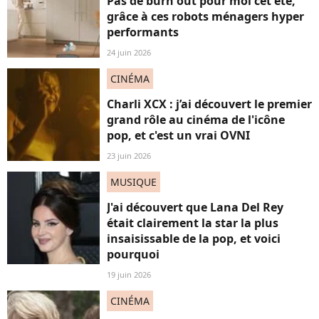
Pas de burn out pour moi cet été,
grâce à ces robots ménagers hyper
performants
24 juin 2026
CINÉMA
Charli XCX : j’ai découvert le premier
grand rôle au cinéma de l'icône
pop, et c'est un vrai OVNI
23 juin 2026
MUSIQUE
J'ai découvert que Lana Del Rey
était clairement la star la plus
insaisissable de la pop, et voici
pourquoi
19 juin 2026
CINÉMA