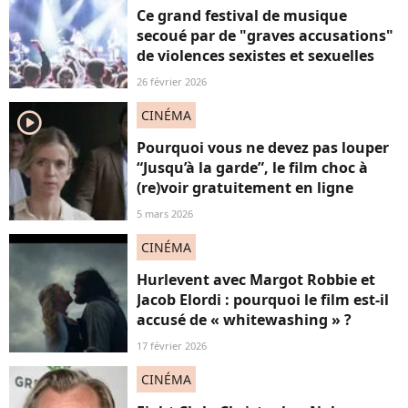
Ce grand festival de musique
secoué par de "graves accusations"
de violences sexistes et sexuelles
26 février 2026
CINÉMA
player2
Pourquoi vous ne devez pas louper
“Jusqu’à la garde”, le film choc à
(re)voir gratuitement en ligne
5 mars 2026
CINÉMA
Hurlevent avec Margot Robbie et
Jacob Elordi : pourquoi le film est-il
accusé de « whitewashing » ?
17 février 2026
CINÉMA