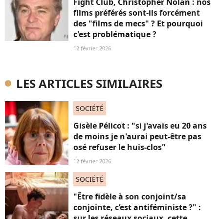
Fight Club, Christopher Nolan : nos
films préférés sont-ils forcément
des "films de mecs" ? Et pourquoi
c'est problématique ?
12 février 2026
LES ARTICLES SIMILAIRES
SOCIÉTÉ
Gisèle Pélicot : "si j'avais eu 20 ans
de moins je n'aurai peut-être pas
osé refuser le huis-clos"
12 février 2026
SOCIÉTÉ
"Être fidèle à son conjoint/sa
conjointe, c’est antiféministe ?" :
sur les réseaux sociaux, cette