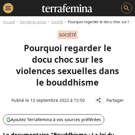
menu
search
Accueil
Dernières actus
Société
Pourquoi regarder le docu choc sur les violences sexuelles dans le bouddhisme
SOCIÉTÉ
Pourquoi regarder le
docu choc sur les
violences sexuelles dans
le bouddhisme
Publié le 13 septembre 2022 à 15:50
Partager
share
Ajoutez Terrafemina à vos sources préférées
Le documentaire "Bouddhisme : La loi du