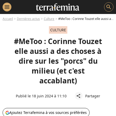
menu
search
Accueil
Dernières actus
Culture
#MeToo : Corinne Touzet elle aussi a des choses à dire sur les "porcs" du milieu (et c'est accablant)
CULTURE
#MeToo : Corinne Touzet
elle aussi a des choses à
dire sur les "porcs" du
milieu (et c'est
accablant)
Publié le 18 juin 2024 à 11:10
Partager
share
Ajoutez Terrafemina à vos sources préférées