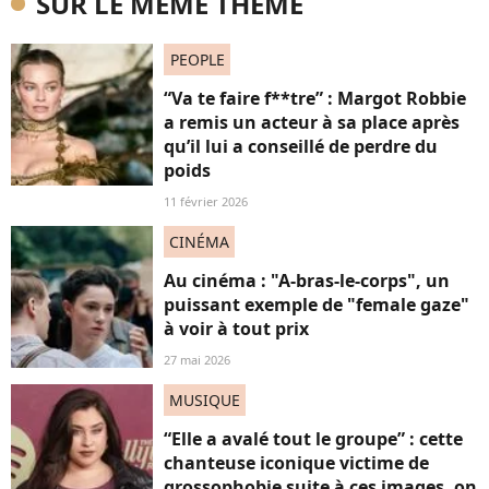
SUR LE MÊME THÈME
PEOPLE
“Va te faire f**tre” : Margot Robbie
a remis un acteur à sa place après
qu’il lui a conseillé de perdre du
poids
11 février 2026
CINÉMA
Au cinéma : "A-bras-le-corps", un
puissant exemple de "female gaze"
à voir à tout prix
27 mai 2026
MUSIQUE
“Elle a avalé tout le groupe” : cette
chanteuse iconique victime de
grossophobie suite à ces images, on