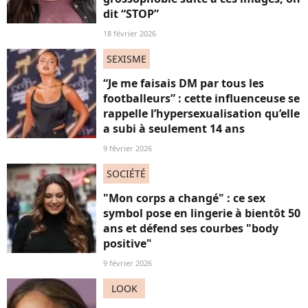
dit “STOP”
18 février 2026
SEXISME
“Je me faisais DM par tous les
footballeurs” : cette influenceuse se
rappelle l’hypersexualisation qu’elle
a subi à seulement 14 ans
9 février 2026
SOCIÉTÉ
"Mon corps a changé" : ce sex
symbol pose en lingerie à bientôt 50
ans et défend ses courbes "body
positive"
9 février 2026
LOOK