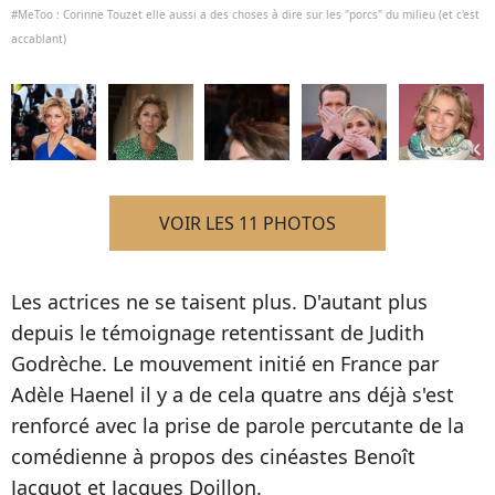
#MeToo : Corinne Touzet elle aussi a des choses à dire sur les "porcs" du milieu (et c'est
accablant)
VOIR LES 11 PHOTOS
Les actrices ne se taisent plus. D'autant plus
depuis le témoignage retentissant de Judith
Godrèche. Le mouvement initié en France par
Adèle Haenel il y a de cela quatre ans déjà s'est
renforcé avec la prise de parole percutante de la
comédienne à propos des cinéastes Benoît
Jacquot et Jacques Doillon.