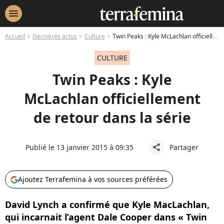
menu
Accueil
Dernières actus
Culture
Twin Peaks : Kyle McLachlan officiellement de retour dans la série
CULTURE
Twin Peaks : Kyle
McLachlan officiellement
de retour dans la série
Publié le 13 janvier 2015 à 09:35
Partager
share
Ajoutez Terrafemina à vos sources préférées
David Lynch a confirmé que Kyle MacLachlan,
qui incarnait l’agent Dale Cooper dans « Twin