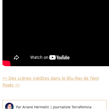
>> Des scènes inédites dans le Blu-Ray de
Twin
Peaks
<<
Par
Ariane Hermelin
|
Journaliste Terrafemina