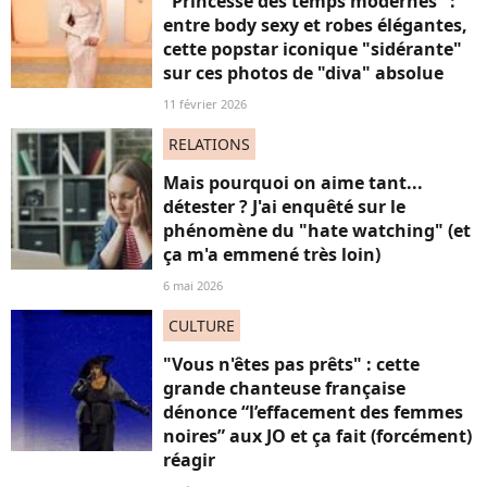
"Princesse des temps modernes" :
entre body sexy et robes élégantes,
cette popstar iconique "sidérante"
sur ces photos de "diva" absolue
11 février 2026
RELATIONS
Mais pourquoi on aime tant...
détester ? J'ai enquêté sur le
phénomène du "hate watching" (et
ça m'a emmené très loin)
6 mai 2026
CULTURE
"Vous n'êtes pas prêts" : cette
grande chanteuse française
dénonce “l’effacement des femmes
noires” aux JO et ça fait (forcément)
réagir