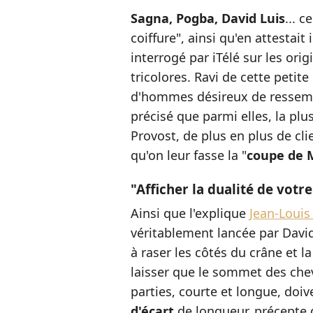
Sagna, Pogba, David Luis
... c
coiffure", ainsi qu'en attestait
interrogé par iTélé sur les orig
tricolores. Ravi de cette petite
d'hommes désireux de ressemble
précisé que parmi elles, la plus 
Provost, de plus en plus de cl
qu'on leur fasse la "
coupe de 
"Afficher la dualité de votr
Ainsi que l'explique
Jean-Louis 
véritablement lancée par Davi
à raser les côtés du crâne et l
laisser que le sommet des che
parties, courte et longue, doi
d'écart
de longueur, précepte 