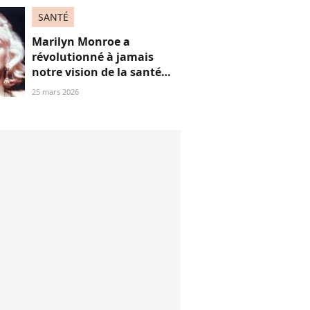
SANTÉ
Marilyn Monroe a
révolutionné à jamais
notre vision de la santé
mentale (bien avant
25 mars 2026
Britney Spears), on te
raconte pourquoi