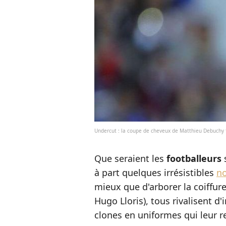
Undercut : la coupe de cheveux de Matthieu Debuchy f
Que seraient les
footballeurs
à part quelques irrésistibles
n
mieux que d'arborer la coiffu
Hugo Lloris), tous rivalisent 
clones en uniformes qui leur r