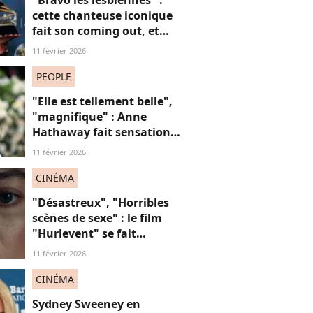
"Bravo les lesbiennes" :
cette chanteuse iconique
fait son coming out, et
non, on ne "s'en fout" pas
11 février 2026
du tout (voilà pourquoi)
PEOPLE
"Elle est tellement belle",
"magnifique" : Anne
Hathaway fait sensation
en robe en dentelle
11 février 2026
transparente
CINÉMA
"Désastreux", "Horribles
scènes de sexe" : le film
"Hurlevent" se fait
détruire par la presse, et si
11 février 2026
ces critiques étaient
sexistes ?
CINÉMA
Sydney Sweeney en