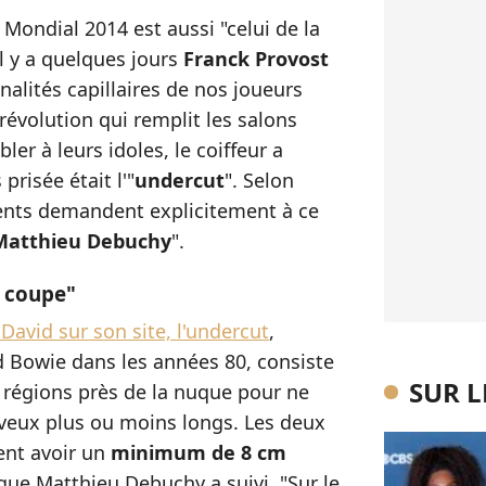
e Mondial 2014 est aussi "celui de la
 il y a quelques jours
Franck Provost
inalités capillaires de nos joueurs
 révolution qui remplit les salons
r à leurs idoles, le coiffeur a
prisée était l'"
undercut
". Selon
ients demandent explicitement à ce
Matthieu Debuchy
".
e coupe"
David sur son site, l'undercut
,
d Bowie dans les années 80, consiste
SUR 
a régions près de la nuque pour ne
veux plus ou moins longs. Les deux
vent avoir un
minimum de 8 cm
que Matthieu Debuchy a suivi. "Sur le