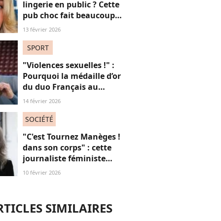
lingerie en public ? Cette
pub choc fait beaucoup
(trop ?) réagir
13 février 2026
SPORT
"Violences sexuelles !" :
Pourquoi la médaille d’or
du duo Français au
patinage aux JO fait
14 février 2026
polémique
SOCIÉTÉ
"C'est Tournez Manèges !
dans son corps" : cette
journaliste féministe
défend ses cheveux blancs
10 février 2026
RTICLES SIMILAIRES