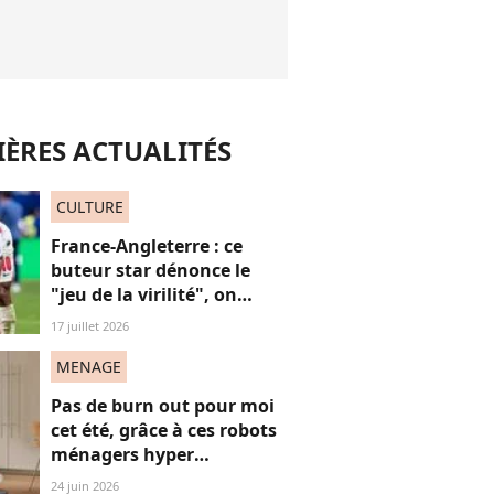
ÈRES ACTUALITÉS
CULTURE
France-Angleterre : ce
buteur star dénonce le
"jeu de la virilité", on
décrypte ses mots pas très
17 juillet 2026
"frères Gallagher"
MENAGE
Pas de burn out pour moi
cet été, grâce à ces robots
ménagers hyper
performants
24 juin 2026