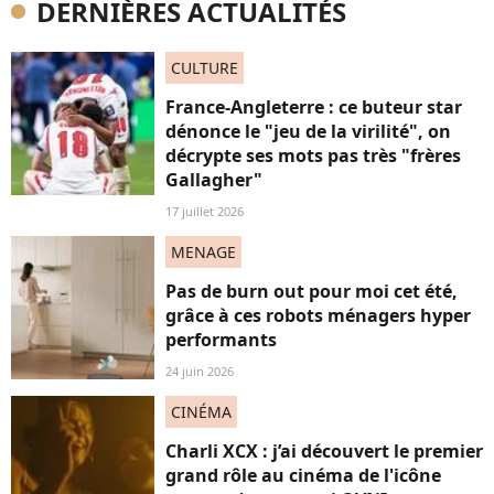
DERNIÈRES ACTUALITÉS
CULTURE
France-Angleterre : ce buteur star
dénonce le "jeu de la virilité", on
décrypte ses mots pas très "frères
Gallagher"
17 juillet 2026
MENAGE
Pas de burn out pour moi cet été,
grâce à ces robots ménagers hyper
performants
24 juin 2026
CINÉMA
Charli XCX : j’ai découvert le premier
grand rôle au cinéma de l'icône