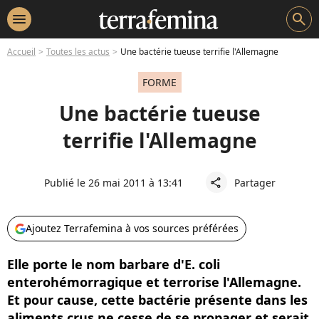
menu
search
Accueil
Toutes les actus
Une bactérie tueuse terrifie l'Allemagne
FORME
Une bactérie tueuse
terrifie l'Allemagne
Publié le 26 mai 2011 à 13:41
Partager
share
Ajoutez Terrafemina à vos sources préférées
Elle porte le nom barbare d'E. coli
enterohémorragique et terrorise l'Allemagne.
Et pour cause, cette bactérie présente dans les
aliments crus ne cesse de se propager et serait