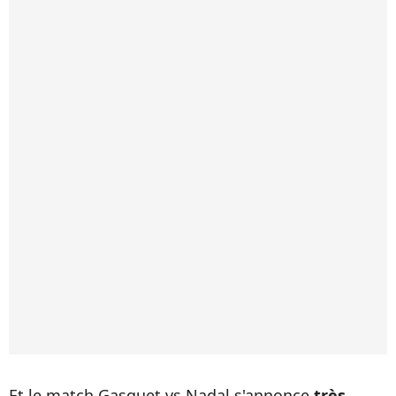
Et le match Gasquet vs Nadal s'annonce
très