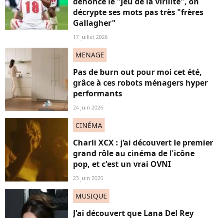
dénonce le "jeu de la virilité", on
décrypte ses mots pas très "frères
Gallagher"
17 juillet 2026
MENAGE
Pas de burn out pour moi cet été,
grâce à ces robots ménagers hyper
performants
24 juin 2026
CINÉMA
Charli XCX : j’ai découvert le premier
grand rôle au cinéma de l'icône
pop, et c'est un vrai OVNI
23 juin 2026
MUSIQUE
J'ai découvert que Lana Del Rey