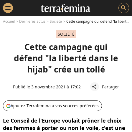
menu
search
Accueil
Dernières actus
Société
Cette campagne qui défend "la liberté dans le hijab" crée un tollé
SOCIÉTÉ
Cette campagne qui
défend "la liberté dans le
hijab" crée un tollé
Publié le 3 novembre 2021 à 17:02
Partager
share
Ajoutez Terrafemina à vos sources préférées
Le Conseil de l'Europe voulait prôner le choix
des femmes à porter ou non le voile, c'est une