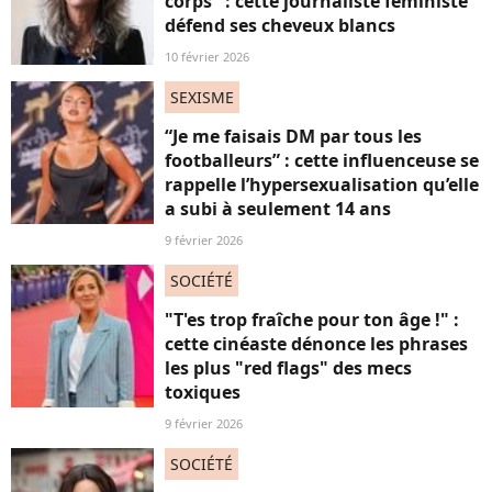
corps" : cette journaliste féministe
défend ses cheveux blancs
10 février 2026
SEXISME
“Je me faisais DM par tous les
footballeurs” : cette influenceuse se
rappelle l’hypersexualisation qu’elle
a subi à seulement 14 ans
9 février 2026
SOCIÉTÉ
"T'es trop fraîche pour ton âge !" :
cette cinéaste dénonce les phrases
les plus "red flags" des mecs
toxiques
9 février 2026
SOCIÉTÉ