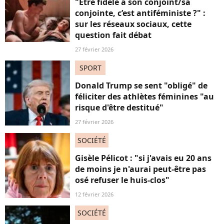
"Être fidèle à son conjoint/sa
conjointe, c’est antiféministe ?" :
sur les réseaux sociaux, cette
question fait débat
27 février 2026
SPORT
Donald Trump se sent "obligé" de
féliciter des athlètes féminines "au
risque d'être destitué"
27 février 2026
SOCIÉTÉ
Gisèle Pélicot : "si j'avais eu 20 ans
de moins je n'aurai peut-être pas
osé refuser le huis-clos"
12 février 2026
SOCIÉTÉ