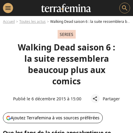
menu
search
Accueil
Toutes les actus
Walking Dead saison 6 : la suite ressemblera beaucoup plus aux comics
SERIES
Walking Dead saison 6 :
la suite ressemblera
beaucoup plus aux
comics
Publié le 6 décembre 2015 à 15:00
Partager
share
Ajoutez Terrafemina à vos sources préférées
Que les fans de la série apocalyptique se