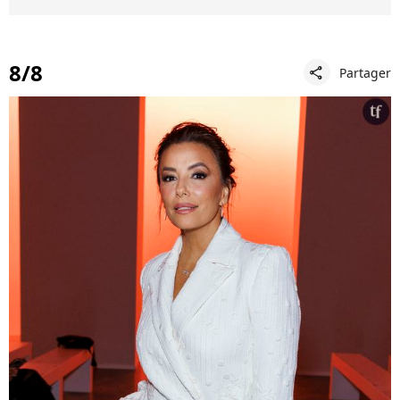
8/8
Partager
share