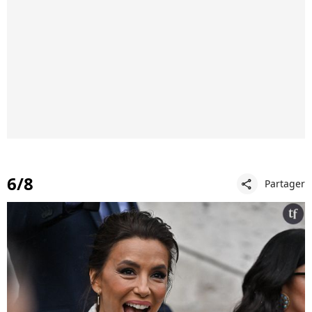
6/8
Partager
share