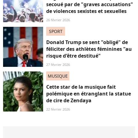
secoué par de "graves accusations"
de violences sexistes et sexuelles
26 février 2026
SPORT
Donald Trump se sent "obligé" de
féliciter des athlètes féminines "au
risque d'être destitué"
27 février 2026
MUSIQUE
Cette star de la musique fait
polémique en étranglant la statue
de cire de Zendaya
22 février 2026