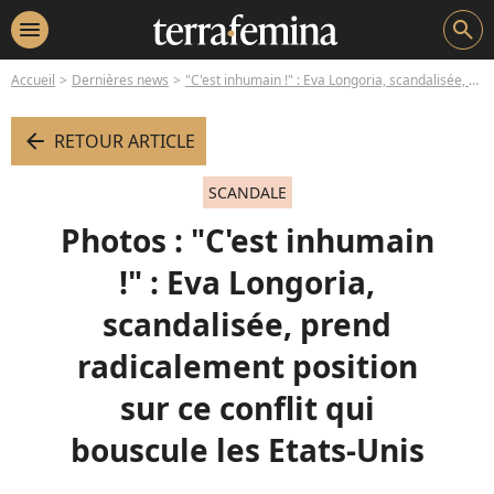
menu
search
Accueil
Dernières news
"C'est inhumain !" : Eva Longoria, scandalisée, prend radicalement position sur ce conflit qui bouscule les Etats-Unis
arrow_left
RETOUR ARTICLE
SCANDALE
Photos : "C'est inhumain
!" : Eva Longoria,
scandalisée, prend
radicalement position
sur ce conflit qui
bouscule les Etats-Unis