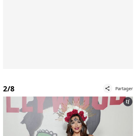
2/8
Partager
share