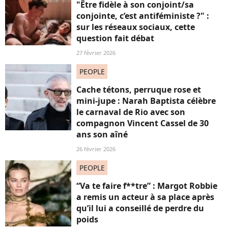
"Être fidèle à son conjoint/sa
conjointe, c’est antiféministe ?" :
sur les réseaux sociaux, cette
question fait débat
27 février 2026
PEOPLE
Cache tétons, perruque rose et
mini-jupe : Narah Baptista célèbre
le carnaval de Rio avec son
compagnon Vincent Cassel de 30
ans son aîné
26 février 2026
PEOPLE
“Va te faire f**tre” : Margot Robbie
a remis un acteur à sa place après
qu’il lui a conseillé de perdre du
poids