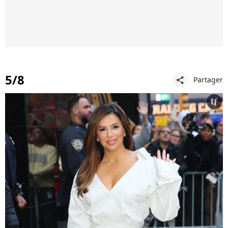
5/8
Partager
share