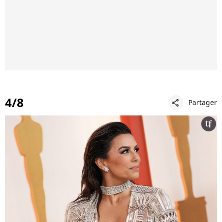
4/8
Partager
share