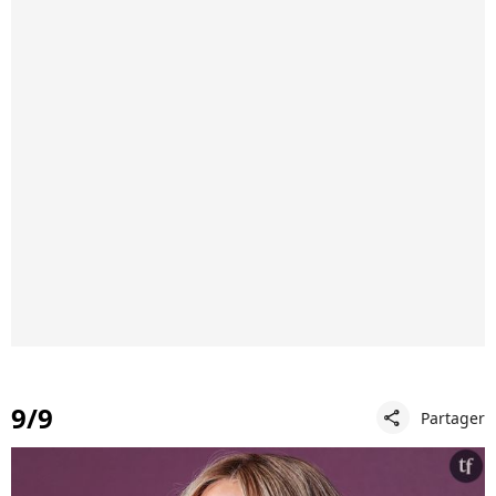
9/9
Partager
share