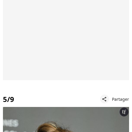
5/9
Partager
share