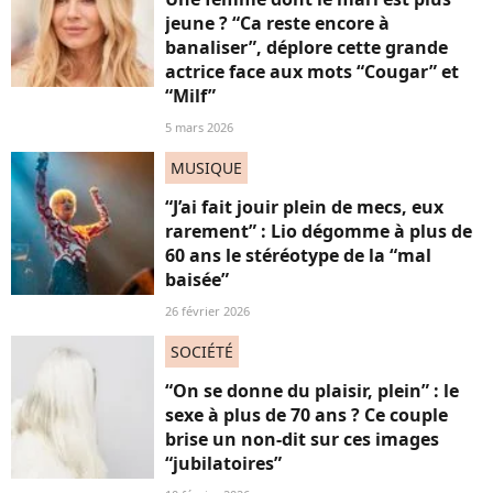
jeune ? “Ca reste encore à
banaliser”, déplore cette grande
actrice face aux mots “Cougar” et
“Milf”
5 mars 2026
MUSIQUE
“J’ai fait jouir plein de mecs, eux
rarement” : Lio dégomme à plus de
60 ans le stéréotype de la “mal
baisée”
26 février 2026
SOCIÉTÉ
“On se donne du plaisir, plein” : le
sexe à plus de 70 ans ? Ce couple
brise un non-dit sur ces images
“jubilatoires”