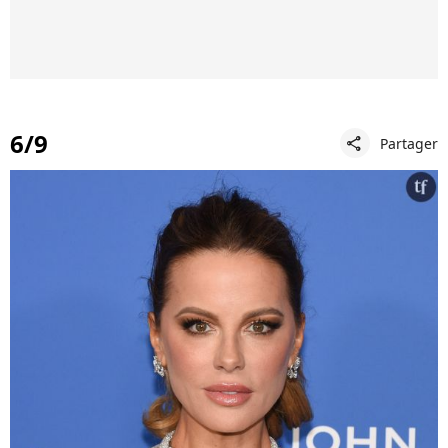
6/9
Partager
share