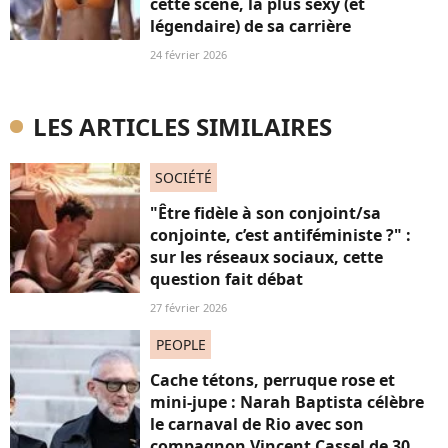
cette scène, la plus sexy (et
légendaire) de sa carrière
24 février 2026
LES ARTICLES SIMILAIRES
SOCIÉTÉ
"Être fidèle à son conjoint/sa
conjointe, c’est antiféministe ?" :
sur les réseaux sociaux, cette
question fait débat
27 février 2026
PEOPLE
Cache tétons, perruque rose et
mini-jupe : Narah Baptista célèbre
le carnaval de Rio avec son
compagnon Vincent Cassel de 30