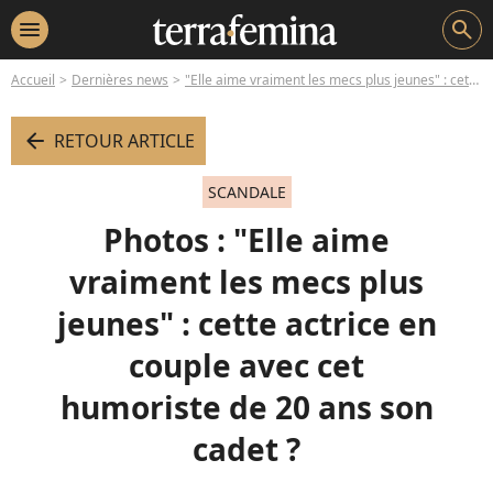
menu
search
Accueil
Dernières news
"Elle aime vraiment les mecs plus jeunes" : cette actrice en couple avec cet humoriste de 20 ans son cadet ?
arrow_left
RETOUR ARTICLE
SCANDALE
Photos : "Elle aime
vraiment les mecs plus
jeunes" : cette actrice en
couple avec cet
humoriste de 20 ans son
cadet ?