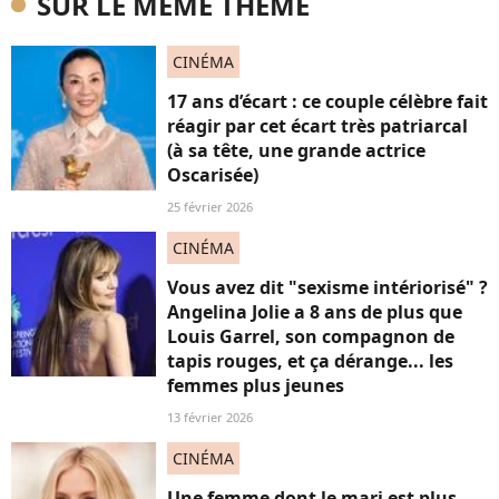
SUR LE MÊME THÈME
CINÉMA
17 ans d’écart : ce couple célèbre fait
réagir par cet écart très patriarcal
(à sa tête, une grande actrice
Oscarisée)
25 février 2026
CINÉMA
Vous avez dit "sexisme intériorisé" ?
Angelina Jolie a 8 ans de plus que
Louis Garrel, son compagnon de
tapis rouges, et ça dérange... les
femmes plus jeunes
13 février 2026
CINÉMA
Une femme dont le mari est plus