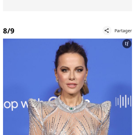
8/9
Partager
share