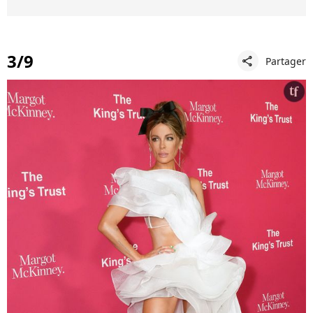
3/9
Partager
share