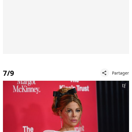
7/9
Partager
share