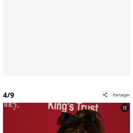
4/9
Partager
share