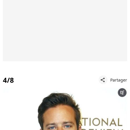
4/8
Partager
share