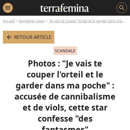
menu
search
Accueil
Dernières news
"Je vais te couper l'orteil et le garder dans ma poche" : accusée de cannibalisme et de viols, cette star confesse "des fantasmes"
arrow_left
RETOUR ARTICLE
SCANDALE
Photos : "Je vais te
couper l'orteil et le
garder dans ma poche" :
accusée de cannibalisme
et de viols, cette star
confesse "des
fantasmes"