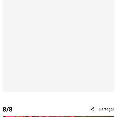
8/8
Partager
share