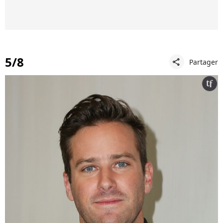
5/8
Partager
share