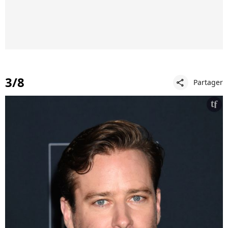
3/8
Partager
share