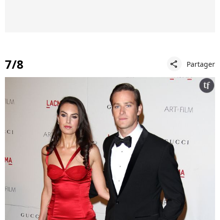
7/8
Partager
share