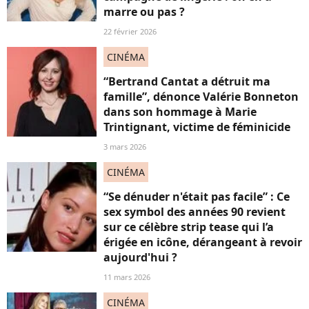
marre ou pas ?
22 février 2026
CINÉMA
“Bertrand Cantat a détruit ma
famille”, dénonce Valérie Bonneton
dans son hommage à Marie
Trintignant, victime de féminicide
3 mars 2026
CINÉMA
“Se dénuder n'était pas facile” : Ce
sex symbol des années 90 revient
sur ce célèbre strip tease qui l’a
érigée en icône, dérangeant à revoir
aujourd'hui ?
11 mars 2026
CINÉMA