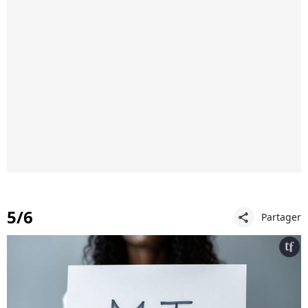
5/6
Partager
share