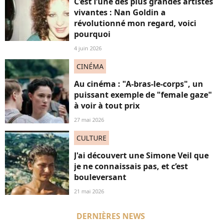
C’est l’une des plus grandes artistes
vivantes : Nan Goldin a
révolutionné mon regard, voici
pourquoi
4 juin 2026
CINÉMA
Au cinéma : "A-bras-le-corps", un
puissant exemple de "female gaze"
à voir à tout prix
27 mai 2026
CULTURE
J'ai découvert une Simone Veil que
je ne connaissais pas, et c’est
bouleversant
21 mai 2026
DERNIÈRES NEWS