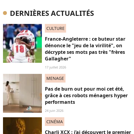
DERNIÈRES ACTUALITÉS
CULTURE
France-Angleterre : ce buteur star
dénonce le "jeu de la virilité", on
décrypte ses mots pas très "frères
Gallagher"
17 juillet 2026
MENAGE
Pas de burn out pour moi cet été,
grâce à ces robots ménagers hyper
performants
24 juin 2026
CINÉMA
Charli XCX : j’ai découvert le premier