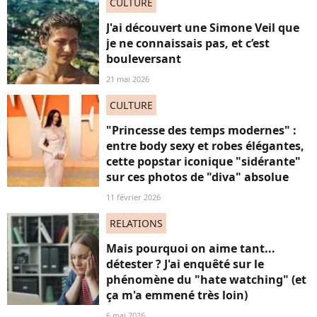
CULTURE
J'ai découvert une Simone Veil que
je ne connaissais pas, et c’est
bouleversant
21 mai 2026
CULTURE
"Princesse des temps modernes" :
entre body sexy et robes élégantes,
cette popstar iconique "sidérante"
sur ces photos de "diva" absolue
11 février 2026
RELATIONS
Mais pourquoi on aime tant...
détester ? J'ai enquêté sur le
phénomène du "hate watching" (et
ça m'a emmené très loin)
6 mai 2026