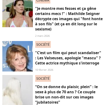
CINÉMA
"Je montre mes fesses et ça gêne
certains mecs !" : Mathilde Seigner
décrypte ces images qui "font honte
à son fils" (et ça en dit long sur le
sexisme)
2 mars 2026
SOCIÉTÉ
"C'est un film qui peut scandaliser"
: Les Valseuses, apologie "mascu" ?
Cette actrice mythique s'interroge
10 février 2026
SOCIÉTÉ
“On se donne du plaisir, plein” : le
sexe à plus de 70 ans ? Ce couple
brise un non-dit sur ces images
“jubilatoires”