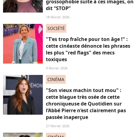
grossophobie suite à ces images, on
dit “STOP”
18 février 2026
SOCIÉTÉ
"T'es trop fraîche pour ton âge !" :
cette cinéaste dénonce les phrases
les plus "red flags" des mecs
toxiques
9 février 2026
CINÉMA
"Son vieux machin tout mou" :
cette blague très osée de cette
chroniqueuse de Quotidien sur
l’Abbé Pierre n’est clairement pas
passée inaperçue
27 février 2026