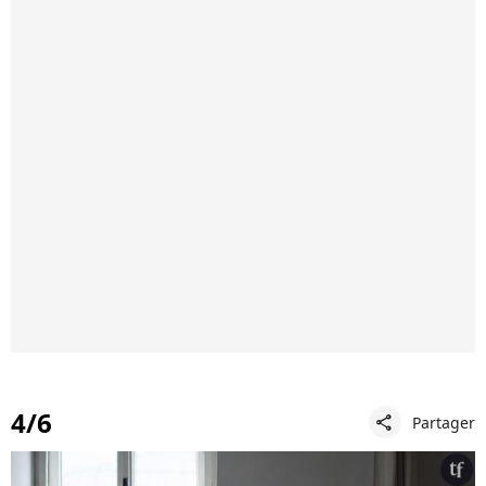
4/6
Partager
share