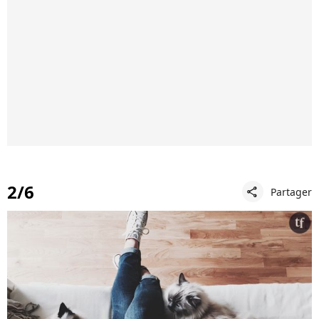
2/6
Partager
share