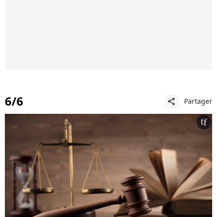
6/6
Partager
share