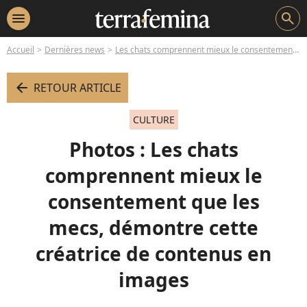
menu
search
Accueil
Dernières news
Les chats comprennent mieux le consentement que les mecs, démontre cette créatrice de contenus en images
arrow_left
RETOUR ARTICLE
CULTURE
Photos : Les chats
comprennent mieux le
consentement que les
mecs, démontre cette
créatrice de contenus en
images