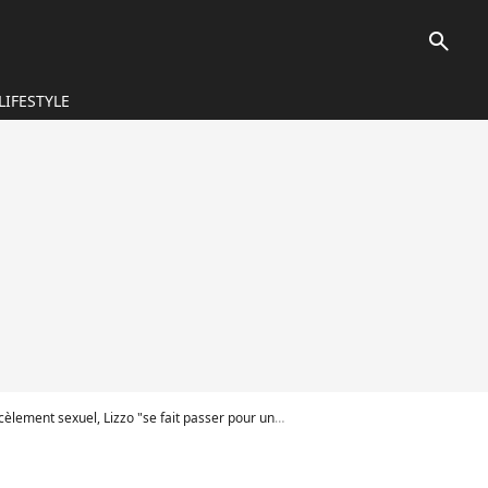
search
LIFESTYLE
ent sexuel, Lizzo "se fait passer pour une victime !"