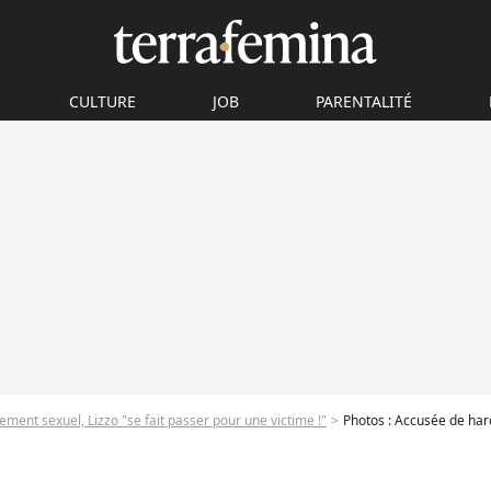
CULTURE
JOB
PARENTALITÉ
ment sexuel, Lizzo "se fait passer pour une victime !"
Photos : Accusée de harcèlem