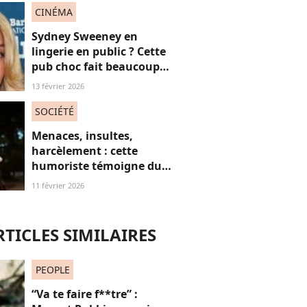
CINÉMA
Sydney Sweeney en
lingerie en public ? Cette
pub choc fait beaucoup
(trop ?) réagir
13 février 2026
SOCIÉTÉ
Menaces, insultes,
harcèlement : cette
humoriste témoigne du
sort des femmes sur les
11 février 2026
réseaux sociaux
RTICLES SIMILAIRES
PEOPLE
“Va te faire f**tre” :