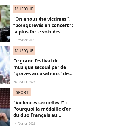
fléau alarmant
MUSIQUE
“On a tous été victimes”,
“poings levés en concert” :
la plus forte voix des
Victoires de la Musique
17 février 2026
défend l’utilité de sa
chanson “Je t’accuse”
MUSIQUE
Ce grand festival de
musique secoué par de
"graves accusations" de
violences sexistes et
26 février 2026
sexuelles
SPORT
"Violences sexuelles !" :
Pourquoi la médaille d’or
du duo Français au
patinage aux JO fait
14 février 2026
polémique