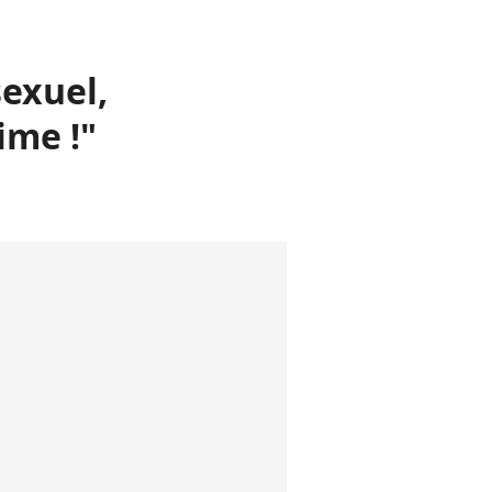
exuel,
ime !"