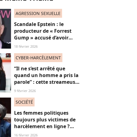
AGRESSION SEXUELLE
Scandale Epstein : le
producteur de « Forrest
Gump » accusé d’avoir
sexuellement agressé une
18 février 2026
jeune femme française
CYBER-HARCÈLEMENT
“Il ne s’est arrêté que
quand un homme a pris la
parole” : cette streameuse
revient sur le harcèlement
9 février 2026
quotidien dont elle est
(encore) victime
SOCIÉTÉ
Les femmes politiques
toujours plus victimes de
harcèlement en ligne ?
Une étude interroge ce
16 février 2026