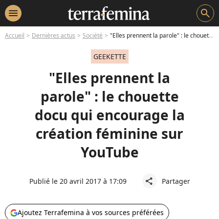
menu
search
Accueil
Dernières actus
Société
"Elles prennent la parole" : le chouette docu qui encourage la création féminine sur YouTube
GEEKETTE
"Elles prennent la
parole" : le chouette
docu qui encourage la
création féminine sur
YouTube
Publié le 20 avril 2017 à 17:09
Partager
share
Ajoutez Terrafemina à vos sources préférées