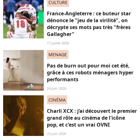
CULTURE
France-Angleterre : ce buteur star
dénonce le "jeu de la virilité", on
décrypte ses mots pas très "frères
Gallagher"
17 juillet 2026
MENAGE
Pas de burn out pour moi cet été,
grâce à ces robots ménagers hyper
performants
24 juin 2026
CINÉMA
Charli XCX : j’ai découvert le premier
grand rôle au cinéma de l'icône
pop, et c'est un vrai OVNI
23 juin 2026