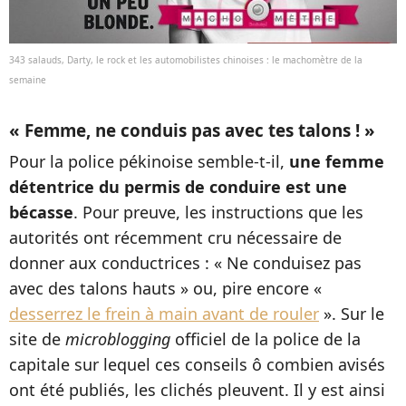
343 salauds, Darty, le rock et les automobilistes chinoises : le machomètre de la
semaine
« Femme, ne conduis pas avec tes talons ! »
Pour la police pékinoise semble-t-il,
une femme
détentrice du permis de conduire est une
bécasse
. Pour preuve, les instructions que les
autorités ont récemment cru nécessaire de
donner aux conductrices : « Ne conduisez pas
avec des talons hauts » ou, pire encore «
desserrez le frein à main avant de rouler
». Sur le
site de
microblogging
officiel de la police de la
capitale sur lequel ces conseils ô combien avisés
ont été publiés, les clichés pleuvent. Il y est ainsi