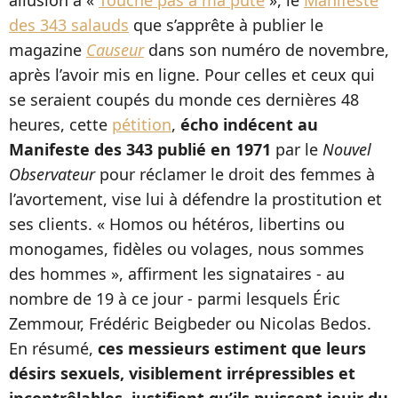
allusion à «
Touche pas à ma pute
», le
Manifeste
des 343 salauds
que s’apprête à publier le
magazine
Causeur
dans son numéro de novembre,
après l’avoir mis en ligne. Pour celles et ceux qui
se seraient coupés du monde ces dernières 48
heures, cette
pétition
,
écho indécent au
Manifeste des 343 publié en 1971
par le
Nouvel
Observateur
pour réclamer le droit des femmes à
l’avortement, vise lui à défendre la prostitution et
ses clients. « Homos ou hétéros, libertins ou
monogames, fidèles ou volages, nous sommes
des hommes », affirment les signataires - au
nombre de 19 à ce jour - parmi lesquels Éric
Zemmour, Frédéric Beigbeder ou Nicolas Bedos.
En résumé,
ces messieurs estiment que leurs
désirs sexuels, visiblement irrépressibles et