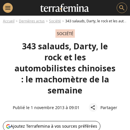
menu
search
Accueil
Dernières actus
Société
343 salauds, Darty, le rock et les automobilistes chinoises : le machomètre de la semaine
SOCIÉTÉ
343 salauds, Darty, le
rock et les
automobilistes chinoises
: le machomètre de la
semaine
Publié le 1 novembre 2013 à 09:01
Partager
share
Ajoutez Terrafemina à vos sources préférées