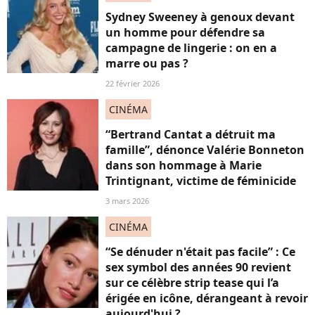
Sydney Sweeney à genoux devant
un homme pour défendre sa
campagne de lingerie : on en a
marre ou pas ?
22 février 2026
CINÉMA
“Bertrand Cantat a détruit ma
famille”, dénonce Valérie Bonneton
dans son hommage à Marie
Trintignant, victime de féminicide
3 mars 2026
CINÉMA
“Se dénuder n'était pas facile” : Ce
sex symbol des années 90 revient
sur ce célèbre strip tease qui l’a
érigée en icône, dérangeant à revoir
aujourd'hui ?