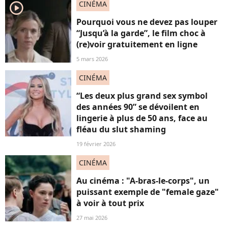
CINÉMA
player2
Pourquoi vous ne devez pas louper
“Jusqu’à la garde”, le film choc à
(re)voir gratuitement en ligne
5 mars 2026
CINÉMA
“Les deux plus grand sex symbol
des années 90” se dévoilent en
lingerie à plus de 50 ans, face au
fléau du slut shaming
19 février 2026
CINÉMA
Au cinéma : "A-bras-le-corps", un
puissant exemple de "female gaze"
à voir à tout prix
27 mai 2026