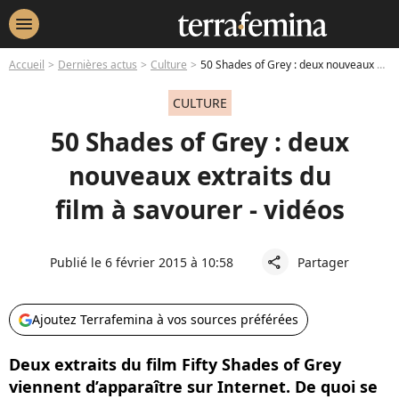
menu
Accueil
Dernières actus
Culture
50 Shades of Grey : deux nouveaux extraits du film à savourer - vidéos
CULTURE
50 Shades of Grey : deux
nouveaux extraits du
film à savourer - vidéos
Publié le 6 février 2015 à 10:58
Partager
share
Ajoutez Terrafemina à vos sources préférées
Deux extraits du film Fifty Shades of Grey
viennent d’apparaître sur Internet. De quoi se