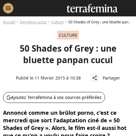
menu
Accueil
Dernières actus
Culture
50 Shades of Grey : une bluette panpan cucul
CULTURE
50 Shades of Grey : une
bluette panpan cucul
Publié le 11 février 2015 à 10:38
Partager
share
Ajoutez Terrafemina à vos sources préférées
Annoncé comme un brûlot porno, c'est ce
mercredi que sort l'adaptation ciné de « 50
Shades of Grey ». Alors, le film est-il aussi hot
que ce qu'on a voulu nous faire croire ?