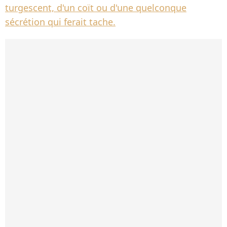
turgescent, d'un coït ou d'une quelconque
sécrétion qui ferait tache.