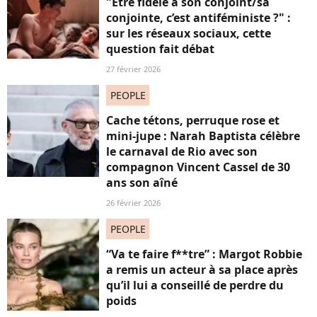
"Être fidèle à son conjoint/sa
conjointe, c’est antiféministe ?" :
sur les réseaux sociaux, cette
question fait débat
27 février 2026
PEOPLE
Cache tétons, perruque rose et
mini-jupe : Narah Baptista célèbre
le carnaval de Rio avec son
compagnon Vincent Cassel de 30
ans son aîné
26 février 2026
PEOPLE
“Va te faire f**tre” : Margot Robbie
a remis un acteur à sa place après
qu’il lui a conseillé de perdre du
poids