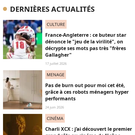
DERNIÈRES ACTUALITÉS
CULTURE
France-Angleterre : ce buteur star
dénonce le "jeu de la virilité", on
décrypte ses mots pas très "frères
Gallagher"
17 juillet 2026
MENAGE
Pas de burn out pour moi cet été,
grâce à ces robots ménagers hyper
performants
24 juin 2026
CINÉMA
Charli XCX : j’ai découvert le premier