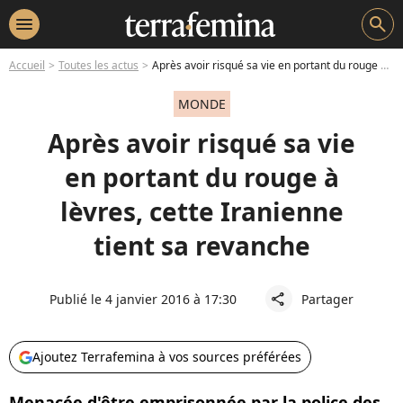
menu
search
Accueil
Toutes les actus
Après avoir risqué sa vie en portant du rouge à lèvres, cette Iranienne tient sa revanche
MONDE
Après avoir risqué sa vie
en portant du rouge à
lèvres, cette Iranienne
tient sa revanche
Publié le 4 janvier 2016 à 17:30
Partager
share
Ajoutez Terrafemina à vos sources préférées
Menacée d'être emprisonnée par la police des