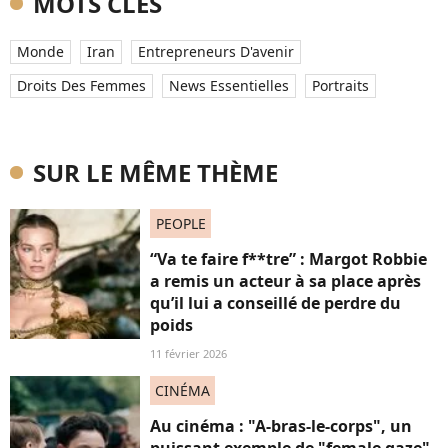
MOTS CLÉS
Monde
Iran
Entrepreneurs D'avenir
Droits Des Femmes
News Essentielles
Portraits
SUR LE MÊME THÈME
PEOPLE
“Va te faire f**tre” : Margot Robbie
a remis un acteur à sa place après
qu’il lui a conseillé de perdre du
poids
11 février 2026
CINÉMA
Au cinéma : "A-bras-le-corps", un