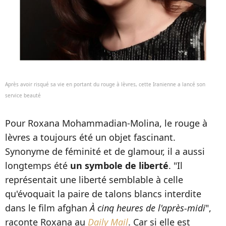
Après avoir risqué sa vie en portant du rouge à lèvres, cette Iranienne a lancé son
service beauté
Pour Roxana Mohammadian-Molina, le rouge à
lèvres a toujours été un objet fascinant.
Synonyme de féminité et de glamour, il a aussi
longtemps été
un symbole de liberté
. "Il
représentait une liberté semblable à celle
qu'évoquait la paire de talons blancs interdite
dans le film afghan
À cinq heures de l'après-midi
",
raconte Roxana au
Daily Mail
. Car si elle est