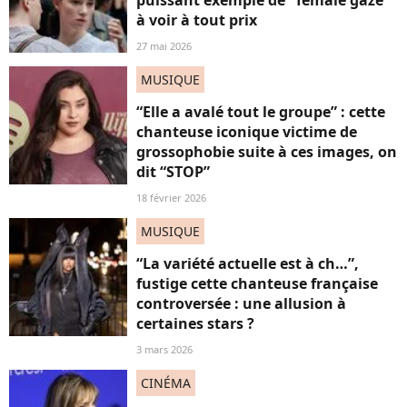
puissant exemple de "female gaze"
à voir à tout prix
27 mai 2026
MUSIQUE
“Elle a avalé tout le groupe” : cette
chanteuse iconique victime de
grossophobie suite à ces images, on
dit “STOP”
18 février 2026
MUSIQUE
“La variété actuelle est à ch…”,
fustige cette chanteuse française
controversée : une allusion à
certaines stars ?
3 mars 2026
CINÉMA