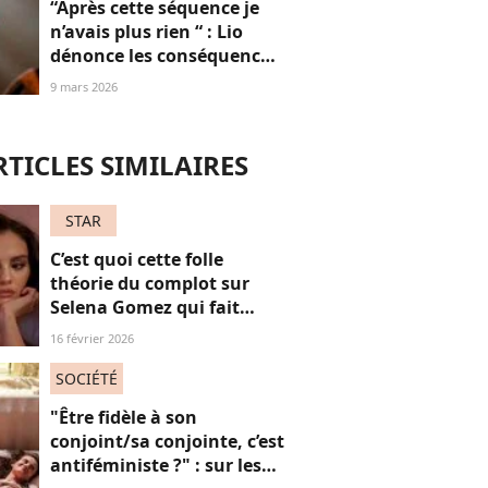
“Après cette séquence je
n’avais plus rien “ : Lio
dénonce les conséquences
de son passage chez
9 mars 2026
Thierry Ardisson
RTICLES SIMILAIRES
STAR
C’est quoi cette folle
théorie du complot sur
Selena Gomez qui fait
parler Internet ?
16 février 2026
SOCIÉTÉ
"Être fidèle à son
conjoint/sa conjointe, c’est
antiféministe ?" : sur les