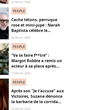
réseaux sociaux, cette
27 février 2026
question fait débat
PEOPLE
Cache tétons, perruque
rose et mini-jupe : Narah
Baptista célèbre le
carnaval de Rio avec son
26 février 2026
compagnon Vincent Cassel
de 30 ans son aîné
PEOPLE
“Va te faire f**tre” :
Margot Robbie a remis un
acteur à sa place après
qu’il lui a conseillé de
11 février 2026
perdre du poids
PEOPLE
Après son "Je t'accuse" aux
Victoires, Suzane dénonce
la barbarie de la corrida
avec cette reprise iconique
20 février 2026