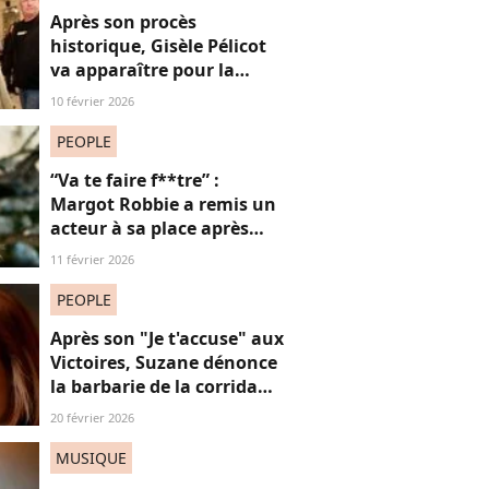
Après son procès
historique, Gisèle Pélicot
va apparaître pour la
première fois à la
10 février 2026
télévision
PEOPLE
“Va te faire f**tre” :
Margot Robbie a remis un
acteur à sa place après
qu’il lui a conseillé de
11 février 2026
perdre du poids
PEOPLE
Après son "Je t'accuse" aux
Victoires, Suzane dénonce
la barbarie de la corrida
avec cette reprise iconique
20 février 2026
MUSIQUE