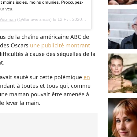
nt moins isoles, moins dmunies. Proccupez-
ur vcu.
 Weizman
(@illanaweizman) le
12 Fvr. 2020 3 :48 PST
fus de la chaîne américaine ABC de
 des Oscars
une publicité montrant
fficultés à cause des séquelles de la
t.
avait sauté sur cette polémique
en
dant à toutes et tous qui, comme
jeune maman pouvait être amenée à
e lever la main.