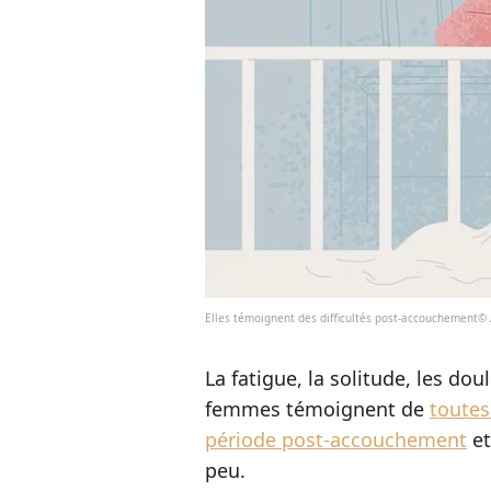
Elles témoignent des difficultés post-accouchement©
La fatigue, la solitude, les dou
femmes témoignent de
toutes 
période post-accouchement
et
peu.