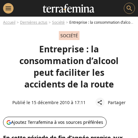
menu
search
Accueil
Dernières actus
Société
Entreprise : la consommation d’alcool peut faciliter les accidents de la route
SOCIÉTÉ
Entreprise : la
consommation d’alcool
peut faciliter les
accidents de la route
Publié le 15 décembre 2010 à 17:11
Partager
share
Ajoutez Terrafemina à vos sources préférées
En cette période de fin d’année propice aux