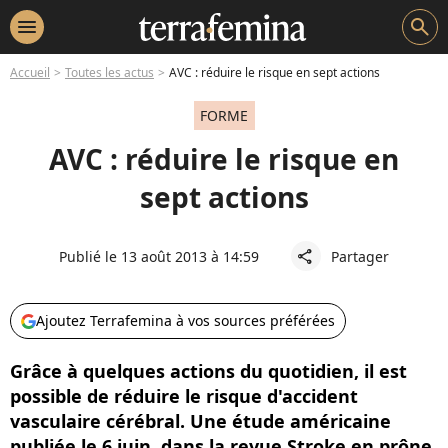
menu
search
Accueil
Toutes les actus
AVC : réduire le risque en sept actions
FORME
AVC : réduire le risque en
sept actions
Publié le 13 août 2013 à 14:59
Partager
share
Ajoutez Terrafemina à vos sources préférées
Grâce à quelques actions du quotidien, il est
possible de réduire le risque d'accident
vasculaire cérébral. Une étude américaine
publiée le 6 juin dans la revue Stroke en prône